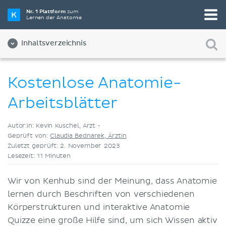
Wähle die beste Lernmethode für dich
Nr. 1 Plattform
zum
Lernen der Anatomie
Videos
Quizze
Beides
Inhaltsverzeichnis
Kostenlose Anatomie-
Arbeitsblätter
Autor:in: Kevin Kuschel, Arzt •
Geprüft von:
Claudia Bednarek, Ärztin
Zuletzt geprüft: 2. November 2023
Lesezeit: 11 Minuten
Wir von Kenhub sind der Meinung, dass Anatomie
lernen durch Beschriften von verschiedenen
Körperstrukturen und interaktive Anatomie
Quizze eine große Hilfe sind, um sich Wissen aktiv