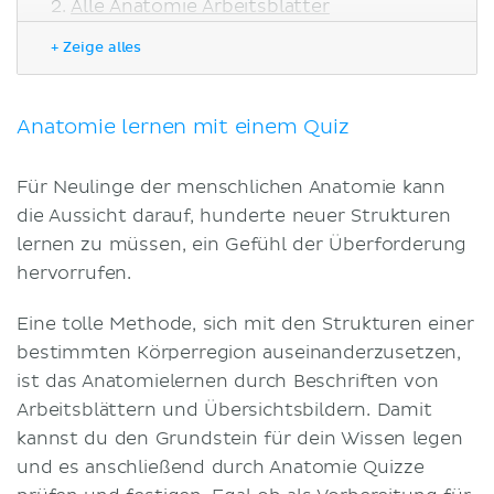
Alle Anatomie Arbeitsblätter
Grundlagen
+ Zeige alles
Kopf und Hals
Thorax
Abdomen und Becken
Anatomie lernen mit einem Quiz
Neuroanatomie
Histologie
Für Neulinge der menschlichen Anatomie kann
Medizinische Bildgebung
die Aussicht darauf, hunderte neuer Strukturen
Literaturquellen
lernen zu müssen, ein Gefühl der Überforderung
hervorrufen.
Eine tolle Methode, sich mit den Strukturen einer
bestimmten Körperregion auseinanderzusetzen,
ist das Anatomielernen durch Beschriften von
Arbeitsblättern und Übersichtsbildern. Damit
kannst du den Grundstein für dein Wissen legen
und es anschließend durch Anatomie Quizze