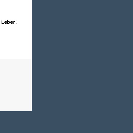
r
Leber
a
!