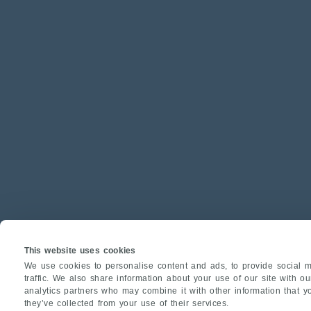
This website uses cookies
We use cookies to personalise content and ads, to provide social m
traffic. We also share information about your use of our site with o
analytics partners who may combine it with other information that y
they’ve collected from your use of their services.