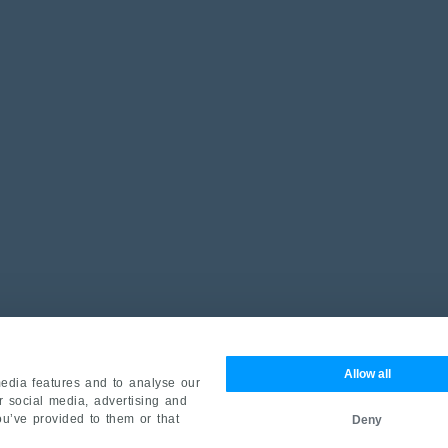
Allow all
edia features and to analyse our
ur social media, advertising and
ou’ve provided to them or that
Deny