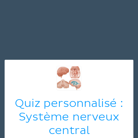
Quiz personnalisé :
Système nerveux
central