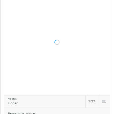
Testis
1/23
Hoden
Synonyme:
Keine