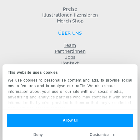
Preise
Illustrationen lizensieren
Merch Shop
ÜBER UNS
Team
Partner:innen
Jobs
Kontakt
Impressum
This website uses cookies
Geschäftsbedingungen
We use cookies to personalise content and ads, to provide social
Datenschutz
media features and to analyse our traffic. We also share
KENHUB AUF...
information about your use of our site with our social media,
advertising and analytics partners who may combine it with other
English
information that you’ve provided to them or that they’ve collected
Español
from your use of their services.
Português
Français
Allow all
русский
中文
Deny
Customize