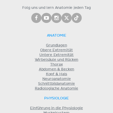
Folg uns und lern Anatomie jeden Tag
ANATOMIE
Grundlagen
Obere Extremität
Untere Extremität
Wirbelsäule und Rücken
Thorax
Abdomen & Becken
Kopf & Hals
Neuroanatomie
Schnittbildanatomie
Radiologische Anatomie
PHYSIOLOGIE
Einführung in die Physiologie
Muskelsystem