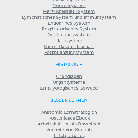
Nervensystem
Herz-Kreislauf-System
Lymphatisches System und Immunsystem
Endokrines System
Respiratorisches System
Verdauungssystem
Harnsystem
Säure-Basen-Haushalt
Fortpflanzungssystem
HISTOLOGIE
Grundlagen
Organsysteme
Embryologisches Gewebe
BESSER LERNEN
Anatomie Lernstrategien
Kostenloses Ebook
Arbeitsblätter als Download
Vorteile von Kenhub
Erfolgsstories