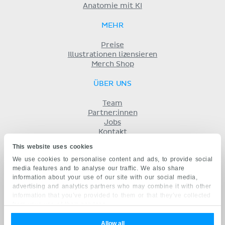
Anatomie mit KI
MEHR
Preise
Illustrationen lizensieren
Merch Shop
ÜBER UNS
Team
Partner:innen
Jobs
Kontakt
Impressum
This website uses cookies
Geschäftsbedingungen
We use cookies to personalise content and ads, to provide social
Datenschutz
media features and to analyse our traffic. We also share
KENHUB AUF...
information about your use of our site with our social media,
advertising and analytics partners who may combine it with other
English
information that you’ve provided to them or that they’ve collected
Español
from your use of their services.
Português
Français
Allow all