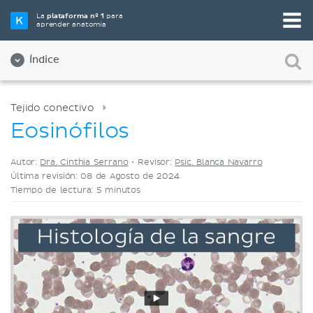
Elige tu herramienta de estudio favorita
La
plataforma nº 1
para
aprender anatomía
Videos
Cuestionarios
Ambos
Índice
Tejido conectivo
Eosinófilos
Autor:
Dra. Cinthia Serrano
•
Revisor:
Psic. Blanca Navarro
Última revisión: 08 de Agosto de 2024
Tiempo de lectura: 5 minutos