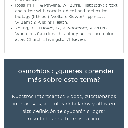
Ross, M. H., & Pawlina, W. (2011). Histology : a text
and atlas : with correlated cell and molecular
biology (6th ed.). Wolters Kluwer/Lippincott
Williams & Wilkins Health.
Young, B., O'Dowd, G., & Woodford, P. (2014).
Wheater's functional histology: A text and colour
atlas. Churchill Livingston/Elsevier.
Eosinófilos : ¿quieres aprender
más sobre este tema?
Nuestros interesantes videos, cuestionarios
interactivos, artículos detallados y atlas en
alta definición te ayudarán a lograr
resultados mucho más rápido.