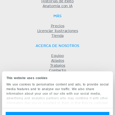
Historias de éxito
Anatomia con IA
MÁS
Precios
Licenciar ilustraciones
Tienda
ACERCA DE NOSOTROS
Equipo
Aliados
Trabajos
Contacto
Compañía
This website uses cookies
Términos y condiciones
We use cookies to personalise content and ads, to provide social
Privacidad
media features and to analyse our traffic. We also share
KENHUB EN...
information about your use of our site with our social media,
advertising and analytics partners who may combine it with other
English
information that you’ve provided to them or that they’ve collected
Deutsch
from your use of their services.
Português
Français