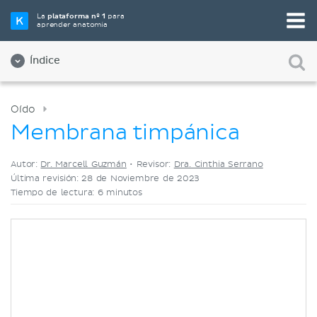
Elige tu herramienta de estudio favorita
La
plataforma nº 1
para
aprender anatomía
Videos
Cuestionarios
Ambos
Índice
Oído
Membrana timpánica
Autor:
Dr. Marcell Guzmán
•
Revisor:
Dra. Cinthia Serrano
Última revisión: 28 de Noviembre de 2023
Tiempo de lectura: 6 minutos