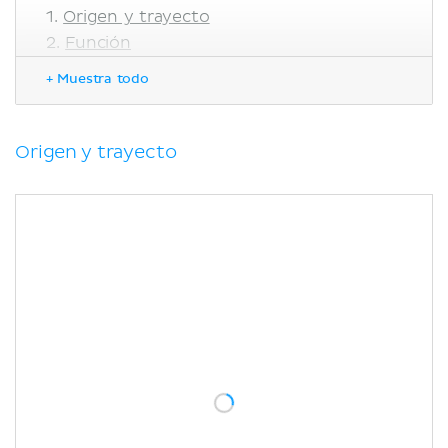
Origen y trayecto
Función
Correlaciones clínicas
+ Muestra todo
Neuropatía
Síndrome del espacio cuadrangular
Bibliografía
Origen y trayecto