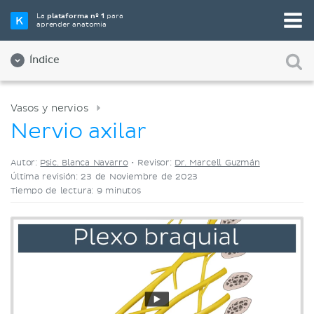
Elige tu herramienta de estudio favorita
La
plataforma nº 1
para
aprender anatomía
Videos
Cuestionarios
Ambos
Índice
Vasos y nervios
Nervio axilar
Autor:
Psic. Blanca Navarro
•
Revisor:
Dr. Marcell Guzmán
Última revisión: 23 de Noviembre de 2023
Tiempo de lectura: 9 minutos