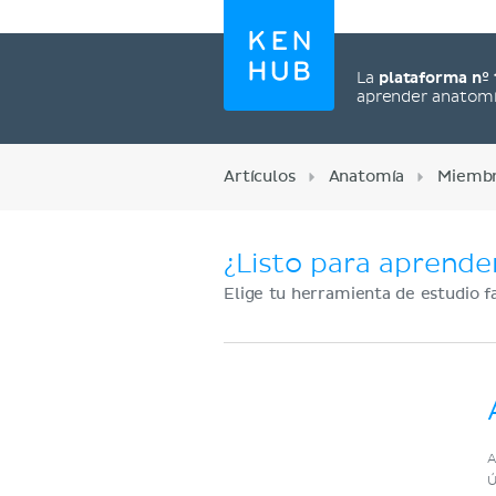
La
plataforma nº 
aprender anatom
Artículos
Anatomía
Miembr
¿Listo para aprende
Elige tu herramienta de estudio f
Regístrate ahora
A
Ú