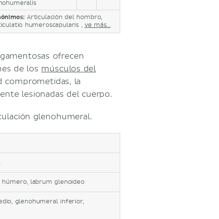
nohumeralis
nónimos:
Articulación del hombro,
ticulatio humeroscapularis ,
ve más...
ligamentosas ofrecen
ones de los
músculos del
ad comprometidas, la
ente lesionadas del cuerpo.
iculación glenohumeral.
l
el húmero, labrum glenoideo
io, glenohumeral inferior,