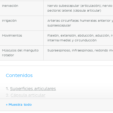
Inervación
Nervio subescapular (articulación); nervio 
pectoral lateral (cápsula articular)
Irrigación
Arterias circunflejas humerales anterior y
supraescapular
Movimientos
Flexión, extensión, abducción, aducción, 
interna/medial y circunducción
Músculos del manguito
Supraespinoso, infraespinoso, redondo m
rotador
Contenidos
Superficies articulares
Cápsula articular
Ligamentos
+ Muestra todo
Irrigación