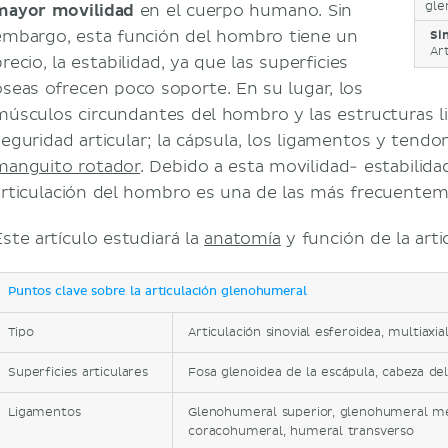
gle
mayor movilidad
en el cuerpo humano. Sin
embargo, esta función del hombro tiene un
Si
Ar
recio, la estabilidad, ya que las superficies
óseas ofrecen poco soporte. En su lugar, los
músculos circundantes del hombro y las estructuras 
seguridad articular; la cápsula, los ligamentos y tend
manguito rotador
. Debido a esta movilidad- estabilid
articulación del hombro es una de las más frecuentem
Este artículo estudiará la
anatomía
y función de la art
Puntos clave sobre la articulación glenohumeral
Tipo
Articulación sinovial esferoidea, multiaxia
Superficies articulares
Fosa glenoidea de la escápula, cabeza d
Ligamentos
Glenohumeral superior, glenohumeral med
coracohumeral, humeral transverso