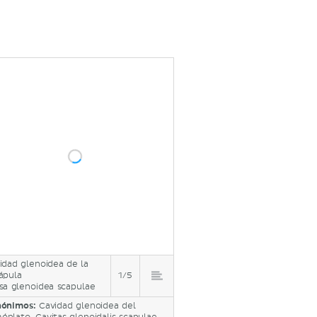
ro.
idad glenoidea de la
ápula
1/5
sa glenoidea scapulae
nónimos:
Cavidad glenoidea del