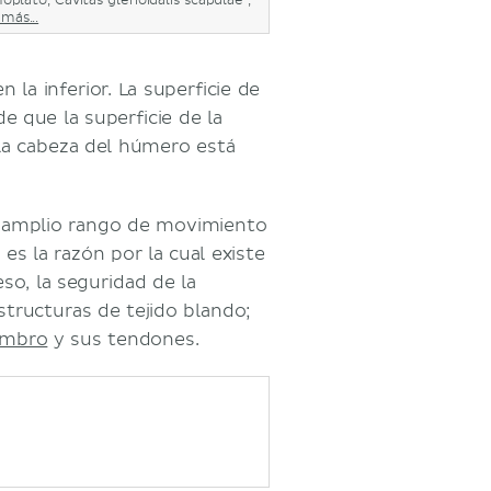
óplato, Cavitas glenoidalis scapulae ,
más...
 la inferior. La superficie de
e que la superficie de la
 la cabeza del húmero está
l amplio rango de movimiento
es la razón por la cual existe
eso, la seguridad de la
structuras de tejido blando;
ombro
y sus tendones.