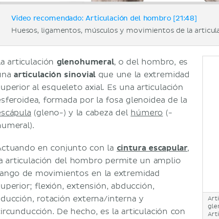
Video recomendado: Articulación del hombro [21:48]
Huesos, ligamentos, músculos y movimientos de la articul
La articulación
glenohumeral
, o del hombro, es
una
articulación sinovial
que une la extremidad
uperior al esqueleto axial. Es una articulación
esferoidea, formada por la fosa glenoidea de la
escápula
(gleno-) y la cabeza del
húmero
(-
humeral).
Actuando en conjunto con la
cintura escapular
,
la articulación del hombro permite un amplio
rango de movimientos en la extremidad
superior; flexión, extensión, abducción,
aducción, rotación externa/interna y
Art
gle
circunducción. De hecho, es la articulación con
Art