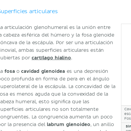
Inervación
Movimientos
Superficies articulares
Músculos que actúan en la articulación del homb
Manguito rotador
La articulación glenohumeral es la unión entre
Bibliografía
la cabeza esférica del húmero y la fosa glenoide
cóncava de la escápula. Por ser una articulación
sinovial, ambas superficies articulares están
cubiertas por
cartílago hialino
.
La
f
osa
o
cavidad glenoidea
es una depresión
poco profunda en forma de pera en el ángulo
superolateral de la escápula. La concavidad de la
fosa es menos aguda que la convexidad de la
cabeza humeral, esto significa que las
superficies articulares no son totalmente
Cav
esc
congruentes. La congruencia aumenta un poco
Fos
por la presencia del
labrum glenoideo
, un anillo
Si