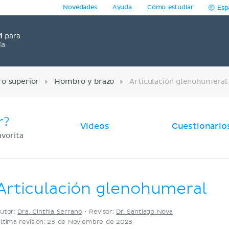
Novedades
Ayuda
Cómo estudiar
Esp
1
para
ía
o superior
Hombro y brazo
Articulación glenohumeral
r?
Videos
Cuestionario
avorita
Articulación glenohumeral
utor:
Dra. Cinthia Serrano
•
Revisor:
Dr. Santiago Nova
ltima revisión: 23 de Noviembre de 2023