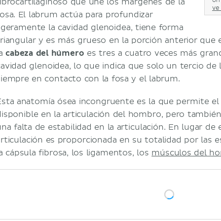
om
fibrocartilaginoso que une los márgenes de la
ve 
fosa. El labrum actúa para profundizar
ligeramente la cavidad glenoidea, tiene forma
triangular y es más grueso en la porción anterior que en
la
cabeza del húmero
es tres a cuatro veces más grand
cavidad glenoidea, lo que indica que solo un tercio de
siempre en contacto con la fosa y el labrum.
Esta anatomía ósea incongruente es la que permite e
disponible en la articulación del hombro, pero también 
na falta de estabilidad en la articulación. En lugar de 
articulación es proporcionada en su totalidad por las e
la cápsula fibrosa, los ligamentos, los
músculos del h