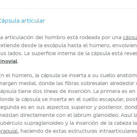
Cápsula articular
La articulación del hombro está rodeada por una
cápsu
extiende desde la escápula hasta el húmero, envolvien
sus lados. La superficie interna de la cápsula está rev
inovial
.
En el húmero, la cápsula se inserta a su cuello anatóm
margen medial, donde las fibras sobresalen alrededor d
cápsula tiene dos líneas de inserción. La primera es en 
donde la cápsula se inserta en el cuello escapular, pos
segunda es en sus aspectos superior y posterior, donde
mezclan directamente con el labrum glenoideo. Aquí la
tubérculo supraglenoideo y la inserción de la cabeza 
braquial
, haciendo de estas estructuras intraarticulares