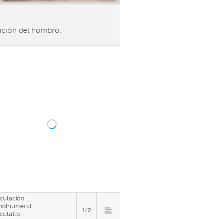
ación del hombro.
iculación
nohumeral
1/2
iculatio