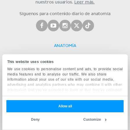
nuestros usuarios.
Leer más.
Síguenos para contenido diario de anatomía
ANATOMÍA
Nociones básicas
This website uses cookies
Miembro superior
Miembro inferior
We use cookies to personalise content and ads, to provide social
Columna y espalda
media features and to analyse our traffic. We also share
Tórax
information about your use of our site with our social media,
advertising and analytics partners who may combine it with other
Abdomen y pelvis
information that you’ve provided to them or that they’ve collected
Cabeza y cuello
from your use of their services.
Neuroanatomía
Anatomía radiológica
Allow all
FISIOLOGÍA
Deny
Customize
Introducción a la fisiología
Sistema muscular