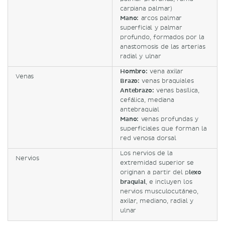
carpiana palmar)
Mano:
arcos palmar
superficial y palmar
profundo, formados por la
anastomosis de las arterias
radial y ulnar
Hombro:
vena axilar
Venas
Brazo:
venas braquiales
Antebrazo:
venas basílica,
cefálica, mediana
antebraquial
Mano:
venas profundas y
superficiales que forman la
red venosa dorsal
Los nervios de la
Nervios
extremidad superior se
originan a partir del p
lexo
braquial
, e incluyen los
nervios musculocutáneo,
axilar, mediano, radial y
ulnar