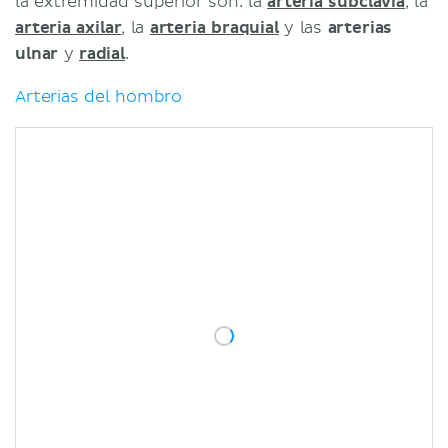
la extremidad superior son: la
arteria subclavia
, la
arteria axilar
, la
arteria braquial
y las
arterias
ulnar
y
radial
.
Arterias del hombro