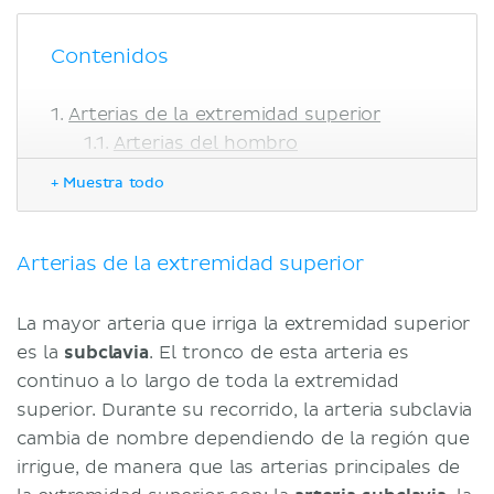
Contenidos
Arterias de la extremidad superior
Arterias del hombro
Arterias del brazo
+ Muestra todo
Arterias del antebrazo
Arterias de la mano
Venas de la extremidad superior
Arterias de la extremidad superior
Nervios de la extremidad superior
Bibliografía
La mayor arteria que irriga la extremidad superior
Artículos relacionados
es la
subclavia
. El tronco de esta arteria es
Videos relacionados
continuo a lo largo de toda la extremidad
superior. Durante su recorrido, la arteria subclavia
cambia de nombre dependiendo de la región que
irrigue, de manera que las arterias principales de