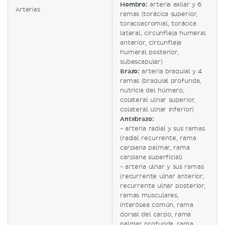
Hombro:
arteria axilar y 6
Arterias
ramas (torácica superior,
toracoacromial, torácica
lateral, circunfleja humeral
anterior, circunfleja
humeral posterior,
subescapular)
Brazo:
arteria braquial y 4
ramas (braquial profunda,
nutricia del húmero,
colateral ulnar superior,
colateral ulnar inferior)
Antebrazo:
- arteria radial y sus ramas
(radial recurrente, rama
carpiana palmar, rama
carpiana superficial)
- arteria ulnar y sus ramas
(recurrente ulnar anterior,
recurrente ulnar posterior,
ramas musculares,
interósea común, rama
dorsal del carpo, rama
palmar profunda, rama