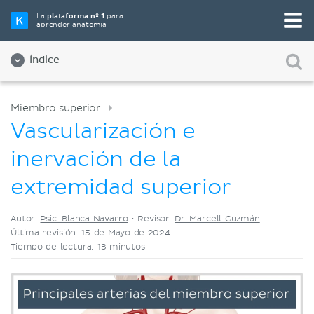
Elige tu herramienta de estudio favorita
La
plataforma nº 1
para
aprender anatomía
Videos
Cuestionarios
Ambos
Índice
Miembro superior
Vascularización e
inervación de la
extremidad superior
Autor:
Psic. Blanca Navarro
•
Revisor:
Dr. Marcell Guzmán
Última revisión: 15 de Mayo de 2024
Tiempo de lectura: 13 minutos