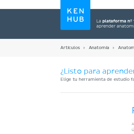
La
plataforma nº 
aprender anatom
Artículos
Anatomía
Anatom
¿Listo para aprende
Elige tu herramienta de estudio f
Regístrate ahora
A
Ú