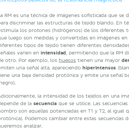
Labrum glenoideo
Cápsula articular
La RM es una técnica de imágenes sofisticada que se d
Ligamentos glenohumerales
para discriminar las estructuras de tejido blando. En t
Ligamento coracohumeral
estimula los protones (hidrógenos) de los diferentes t
Estabilizadores dinámicos
que luego son medidas y convertidas en imágenes en la
Manguito rotador
diferentes tipos de tejido tienen diferentes densidade
Bíceps braquial
señales varíen en
intensidad
, permitiendo que la RM di
Deltoides
de otro. Por ejemplo, los
huesos
tienen una mayor
de
Bibliografía
emiten una señal alta, apareciendo
hiperintensos
(blan
tiene una baja densidad protónica y emite una señal b
negro).
Adicionalmente, la intensidad de los tejidos en una i
depende de la
secuenci
a
que se utilice. Las secuencias
hombro son aquellas potenciadas en T1 y T2, al igual 
protónica). Podemos cambiar entre estas secuencias d
queremos analizar.