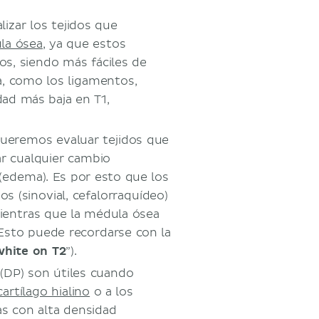
lizar los tejidos que
la ósea
, ya que estos
os, siendo más fáciles de
a, como los ligamentos,
dad más baja en T1,
ueremos evaluar tejidos que
r cualquier cambio
 (edema). Es por esto que los
os (sinovial, cefalorraquídeo)
mientras que la médula ósea
Esto puede recordarse con la
white on T2
”).
(DP) son útiles cuando
cartílago hialino
o a los
as con alta densidad