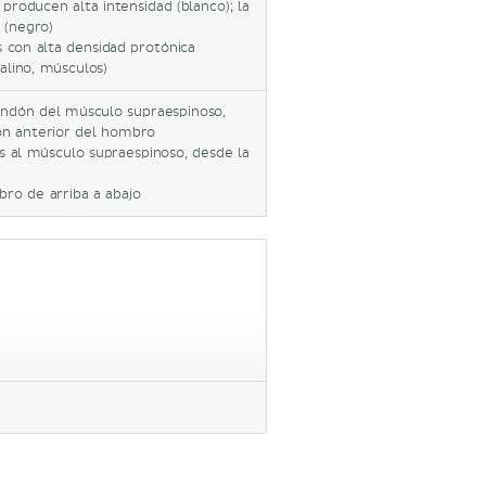
o producen alta intensidad (blanco); la
 (negro)
s con alta densidad protónica
ialino, músculos)
endón del músculo supraespinoso,
ión anterior del hombro
 al músculo supraespinoso, desde la
ro de arriba a abajo