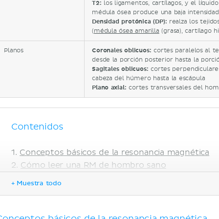
T2:
los ligamentos, cartílagos, y el líquid
médula ósea produce una baja intensidad
Densidad protónica (DP):
realza los tejido
(
médula ósea amarilla
(grasa), cartílago h
Planos
Coronales oblicuos:
cortes paralelos al t
desde la porción posterior hasta la porc
Sagitales oblicuos:
cortes perpendiculares
cabeza del húmero hasta la escápula
Plano axial:
cortes transversales del homb
Contenidos
Conceptos básicos de la resonancia magnética
Cómo leer una RM de hombro sano
Huesos
+ Muestra todo
Articulación glenohumeral
Articulación acromioclavicular
Estabilizadores estáticos
Conceptos básicos de la resonancia magnética