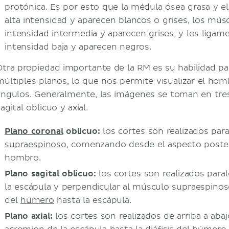
protónica. Es por esto que la médula ósea grasa y el
alta intensidad y aparecen blancos o grises, los mú
intensidad intermedia y aparecen grises, y los liga
intensidad baja y aparecen negros.
Otra propiedad importante de la RM es su habilidad p
múltiples planos, lo que nos permite visualizar el ho
ángulos. Generalmente, las imágenes se toman en tres
agital oblicuo y axial.
Plano coronal
oblicuo
:
los cortes son realizados par
supraespinoso
, comenzando desde el aspecto posteri
hombro.
Plano sagital oblicuo:
los cortes son realizados paral
la escápula y perpendicular al músculo supraespino
del
húmero
hasta la escápula.
Plano axial:
los cortes son realizados de arriba a ab