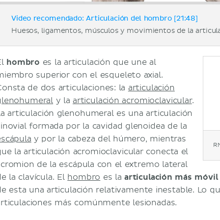
Video recomendado: Articulación del hombro [21:48]
Huesos, ligamentos, músculos y movimientos de la articul
El
hombro
es la articulación que une al
miembro superior con el esqueleto axial.
Consta de dos articulaciones: la
articulación
glenohumeral
y la
articulación acromioclavicular
.
La articulación glenohumeral es una articulación
sinovial formada por la cavidad glenoidea de la
escápula
y por la cabeza del húmero, mientras
R
que la articulación acromioclavicular conecta el
acromion de la escápula con el extremo lateral
e la clavícula. El
hombro
es la
articulación más móvil
de esta una articulación relativamente inestable. Lo qu
articulaciones más comúnmente lesionadas.