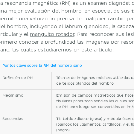
La resonancia magnética (RM) es un examen diagnóstic
una mejor evaluación del hombro, en especial de sus
t
permite una valoración precisa de cualquier cambio pa
del hombro, incluyendo el labrum glenoideo, la cabez
rticular y el
manguito rotador
. Para reconocer sus le
primero conocer a profundidad las imágenes por reso
sano, las cuales estudiaremos en este artículo.
Puntos clave sobre la RM del hombro sano
Definción de RM
Técnica de imágenes médicas utilizadas p
de tejidos blandos del hombro
Mecanismo
Emisión de campos magnéticos que hace 
tisulares produzcan señales las cuales s
de RM para luego ser convertidas en imág
Secuencias
T1:
tejido adiposo (grasa) y médula ósea 
(blanco); los ligamentos, cartílagos, y el 
(negro)