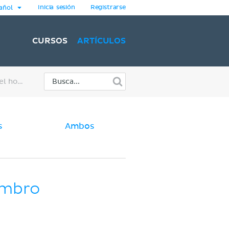
Inicia sesión
Registrarse
añol
CURSOS
ARTÍCULOS
Resonancia magnética del hombro
s
Ambos
ombro