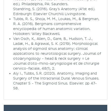
ed.). Philadelphia, PA: Saunders.
Standring, S. (2016). Gray's Anatomy (41st ed.).
Edinburgh: Elsevier Churchill Livingstone.
Tubbs, R. S., Shoja, M. M., Loukas, M., & Bergman,
R. A. (2016). Bergmans comprehensive
encyclopedia of human anatomic variation.
Hoboken: Wiley Blackwell.
Van Osch, K., Allen, D., Gare, B., Hudson, T. J.,
Ladak, H., & Agrawal, S. K. (2019). Morphological
analysis of sigmoid sinus anatomy: clinical
applications to neurotological surgery. Journal of
otolaryngology - head & neck surgery = Le
Journal d'oto-rhino-laryngologie et de chirurgie
cervico-faciale, 48(1), 2.
Aly I., Tubbs, S.R. (2020). Anatomy, Imaging and
Surgery of the Intracranial Dural Venous Sinuses.
Chapter 5 - The Sigmoid Sinus. Elsevier. pp 47-
58.