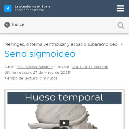
Elige tu herramienta de estudio favorita
La
plataforma nº 1
para
aprender anatomía
Videos
Cuestionarios
Ambos
Índice
Meninges, sistema ventricular y espacio subaracnoideo
Seno sigmoideo
Autor:
Psic. Blanca Navarro
•
Revisor:
Dra. Cinthia Serrano
Última revisión: 27 de Mayo de 2025
Tiempo de lectura: 7 minutos