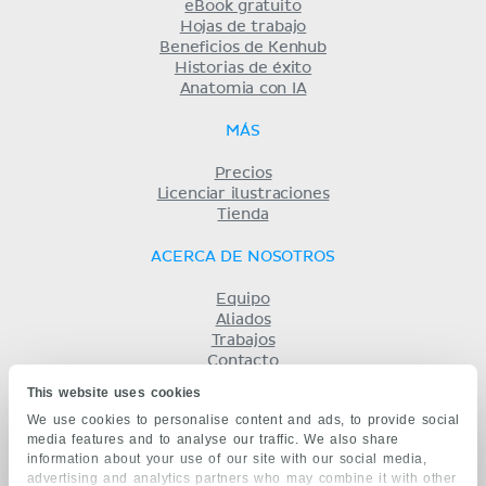
eBook gratuito
Hojas de trabajo
Beneficios de Kenhub
Historias de éxito
Anatomia con IA
MÁS
Precios
Licenciar ilustraciones
Tienda
ACERCA DE NOSOTROS
Equipo
Aliados
Trabajos
Contacto
Compañía
This website uses cookies
Términos y condiciones
We use cookies to personalise content and ads, to provide social
Privacidad
media features and to analyse our traffic. We also share
KENHUB EN...
information about your use of our site with our social media,
advertising and analytics partners who may combine it with other
English