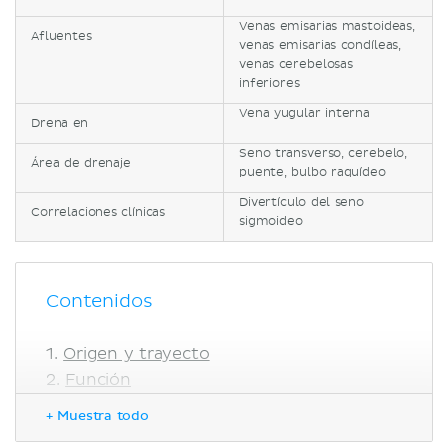
Venas emisarias mastoideas,
Afluentes
venas emisarias condíleas,
venas cerebelosas
inferiores
Vena yugular interna
Drena en
Seno transverso, cerebelo,
Área de drenaje
puente, bulbo raquídeo
Divertículo del seno
Correlaciones clínicas
sigmoideo
Contenidos
Origen y trayecto
Función
Correlaciones clínicas
+ Muestra todo
Divertículo del seno sigmoideo