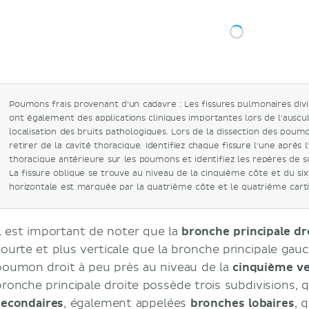
Poumons frais provenant d'un cadavre : Les fissures pulmonaires divi
ont également des applications cliniques importantes lors de l'ausc
localisation des bruits pathologiques. Lors de la dissection des poumo
retirer de la cavité thoracique. Identifiez chaque fissure l'une après l
thoracique antérieure sur les poumons et identifiez les repères de 
La fissure oblique se trouve au niveau de la cinquième côte et du sixi
horizontale est marquée par la quatrième côte et le quatrième carti
Il est important de noter que la
bronche principale dr
courte et plus verticale que la bronche principale gauc
poumon droit à peu près au niveau de la
cinquième ve
bronche principale droite possède trois subdivisions,
secondaires
, également appelées
bronches lobaires
, 