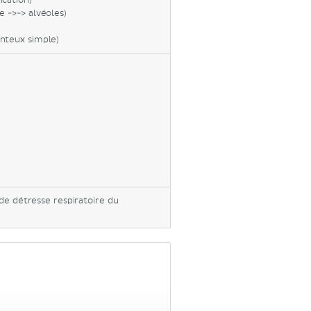
ication)
e ->-> alvéoles)
enteux simple)
de détresse respiratoire du