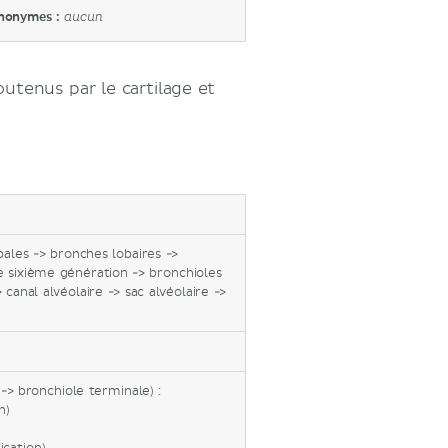
nonymes :
aucun
utenus par le cartilage et
pales -> bronches lobaires ->
 sixième génération -> bronchioles
 canal alvéolaire -> sac alvéolaire ->
-> bronchiole terminale) :
n)