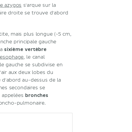
ne azygos
s'arque sur la
aire droite se trouve d'abord
ite, mais plus longue (~5 cm,
onche principale gauche
la
sixième vertèbre
œsophage
, le canal
ale gauche se subdivise en
'air aux deux lobes du
 d'abord au-dessus de la
ches secondaires se
t appelées
bronches
roncho-pulmonaire.