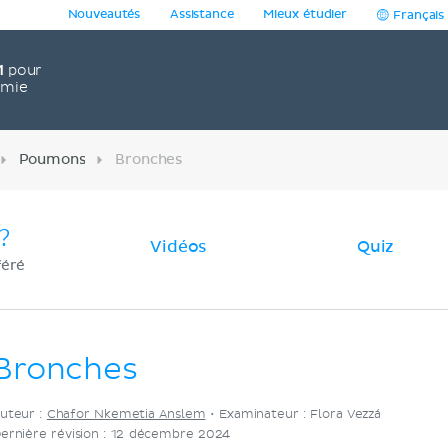
Nouveautés
Assistance
Mieux étudier
Français
1
pour
omie
Poumons
Bronches
?
Vidéos
Quiz
féré
Bronches
uteur :
Chafor Nkemetia Anslem
•
Examinateur : Flora Vezzá
ernière révision : 12 décembre 2024