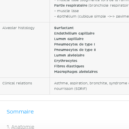
- muscle lisse (augmente lors de la ramif
Partie respiratoire
(bronchiole respiratoir
- muscle lisse
- épithélium (cubique simple ->-> pavim
Alveolar histology
Surfactant
Endothélium capillaire
Lumen capillaire
Pneumocytes de type I
Pneumocytes de type II
Lumen alvéolaire
Erythrocytes
Fibres élastiques
Macrophages alvéolaires
Clinical relations
Asthme, aspiration, bronchite, syndrome 
nourrisson (SDRIF)
Sommaire
Anatomie