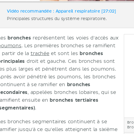
Vidéo recommandée : Appareil respiratoire [27:02]
Principales structures du système respiratoire.
Les
bronches
représentent les voies d'accès aux
poumons
. Les premières bronches se ramifient
 partir de la
trachée
et sont les
bronches
principales
droit et gauche. Ces bronches sont
les plus larges et pénètrent dans les poumons.
Après avoir pénétré les poumons, les bronches
continuent à se ramifier en
bronches
secondaires
, appelées bronches lobaires, qui se
ramifient ensuite en
bronches tertiaires
(segmentaires)
.
Les bronches segmentaires continuent à se
Bro
Bro
ramifier jusqu'à ce qu'elles atteignent la sixième