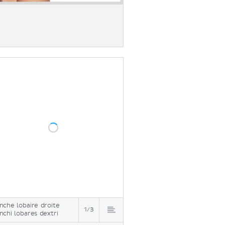
nche lobaire droite
1/3
nchi lobares dextri