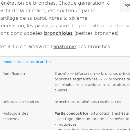
génération de bronches. Chaque génération, à
Sy
partir de la primaire, est soutenue par le
artilage
de sa paroi. Après la sixième
génération, les passages sont trop étroits pour être so
sont donc appelés
bronchioles
(petites bronches).
et article traitera de l'
anatomie
des bronches.
Points clés sur les bronches
Ramification
Trachée -> bifurcation -> bronches princi
bronches segmentaires -> -> bronches de
terminales -> bronchioles respiratoires ->
alvéole
Unités Respiratoires
Bronchioles et alvéoles respiratoires
Histologie des
Partie conductrice
(bifurcation trachéale 
bronches
- cartilage (diminue lors de la ramificatio
- muqueuse