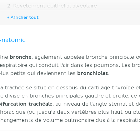
Revêtement épithélial alvéolaire
Fonction
+ Afficher tout
Histologie
Notes cliniques
Asthme
Anatomie
Aspiration
Bronchite
Une
bronche
, également appelée bronche principale ou
Production d'agents tensioactifs
respiratoire qui conduit l'air dans les poumons. Les b
Sources
plus petits qui deviennent les
bronchioles
.
La trachée se situe en dessous du cartilage thyroïde e
se divise en bronches principales gauche et droite, ce 
bifurcation trachéale
, au niveau de l'angle sternal et 
thoracique (ou jusqu'à deux vertèbres plus haut ou pl
changements de volume pulmonaire dus à la respiratio