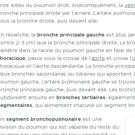
trois lobes du poumon droit. Anatomiquement, la
vei
bronche principale droite par l'arrière. L'artère pulmon
sous la bronche droite, puis devant elle.
En revanche, la
bronche principale gauche
est plus pet
contre 2-3 cm) que la bronche principale droite. La br
pénètre dans la racine du poumon gauche en face de 
thoracique
, passe sous la crosse de l'
aorte
et croise l'
thoracique et l'aorte descendante. La bronche princip
deux bronches secondaires ou lobaires qui apportent l
poumon gauche. L'artère pulmonaire gauche se trouve
bronche principale gauche, puis devant elle. Les bron
subdivisent ensuite en
bronches tertiaires
, égalemen
segmentaires
, qui alimentent chacune un segment b
Un
segment bronchopulmonaire
est une
division du poumon qui est séparée du reste du