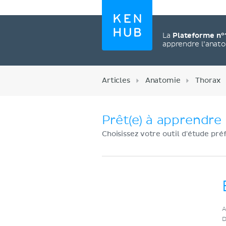
La
Plateforme n°
apprendre l’anat
Articles
Anatomie
Thorax
Prêt(e) à apprendre 
Choisissez votre outil d'étude pré
Créez un compte
A
maintenant
D