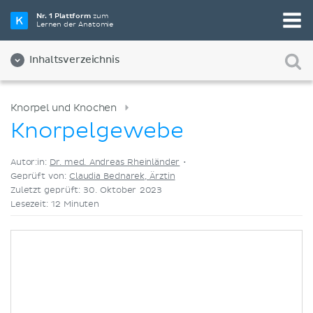
Wähle die beste Lernmethode für dich
Nr. 1 Plattform
zum
Lernen der Anatomie
Videos
Quizze
Beides
Inhaltsverzeichnis
Knorpel und Knochen
Knorpelgewebe
Autor:in:
Dr. med. Andreas Rheinländer
•
Geprüft von:
Claudia Bednarek, Ärztin
Zuletzt geprüft: 30. Oktober 2023
Lesezeit: 12 Minuten