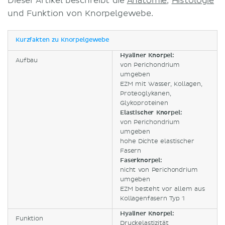
Dieser Artikel beschreibt die
Anatomie
,
Histologie
und Funktion von Knorpelgewebe.
Kurzfakten zu Knorpelgewebe
Hyaliner Knorpel:
Aufbau
von Perichondrium
umgeben
EZM mit Wasser, Kollagen,
Proteoglykanen,
Glykoproteinen
Elastischer Knorpel:
von Perichondrium
umgeben
hohe Dichte elastischer
Fasern
Faserknorpel:
nicht von Perichondrium
umgeben
EZM besteht vor allem aus
Kollagenfasern Typ 1
Hyaliner Knorpel:
Funktion
Druckelastizität