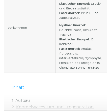
Elastischer Knorpel:
Druck-
und Biegeelastizität
Faserknorpel:
Druck- und
Zugelastizität
Hyaliner Knorpel:
Vorkommen
Gelenke, Nase, Kehlkopf,
Trachea
Elastischer Knorpel:
Ohr,
Kehlkopf
Faserknorpel:
Anulus
fibrosus disci
intervertebralis, Symphyse,
Menisken des Kniegelenks,
chondrale Sehnenansätze
Inhalt
Aufbau
Knorpelwachstum und -regeneration