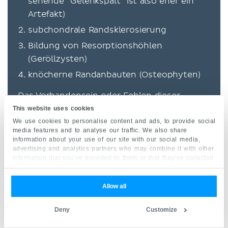
sehende "Gelenkspalt" ist also eher ein
Artefakt)
subchondrale Randsklerosierung
Bildung von Resorptionshöhlen
(Geröllzysten)
knöcherne Randanbauten (Osteophyten)
Das Vorhandensein oder Fehlen dieser
Merkmale ist einerseits abhängig vom
This website uses cookies
Stadium der Arthrose, andererseits ist der
We use cookies to personalise content and ads, to provide social
media features and to analyse our traffic. We also share
Verlauf der Degeneration interindividuell
information about your use of our site with our social media,
verschieden. Grundsätzlich gilt, dass die
advertising and analytics partners who may combine it with other
information that you’ve provided to them or that they’ve collected
Diagnose immer durch eine Verbindung aus
from your use of their services.
Anamnese, körperlicher Untersuchung und
Allow all
Röntgenbild zu stellen ist.
Deny
Customize
Trotz fehlender Beschwerden können
katastrophale Gelenkzustände herrschen, es