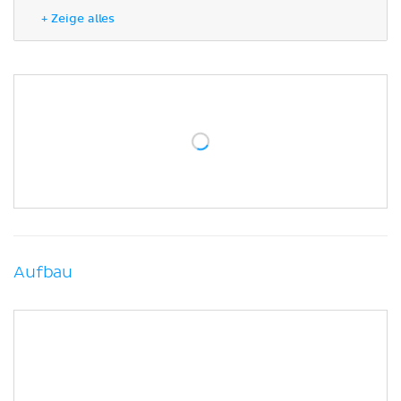
Hyaliner Knorpel
+ Zeige alles
Knorpelzellen
Interzellularsubstanz
Vorkommen und Entwicklung
Fasermaskierung
Verkalkung
Gelenkknorpel
Elastischer Knorpel
Faserknorpel
Klinik
Literaturquellen
Aufbau