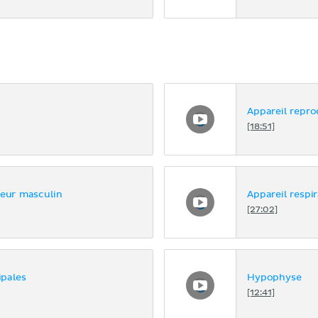
Appareil repr
[18:51]
teur masculin
Appareil respir
[27:02]
ipales
Hypophyse
[12:41]