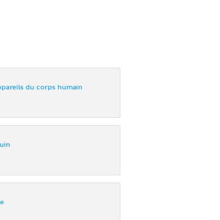
ppareils du corps humain
guin
ue