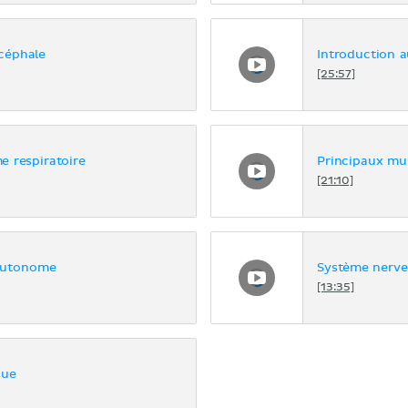
ncéphale
Introduction 
[25:57]
e respiratoire
Principaux mus
[21:10]
autonome
Système nerve
[13:35]
que