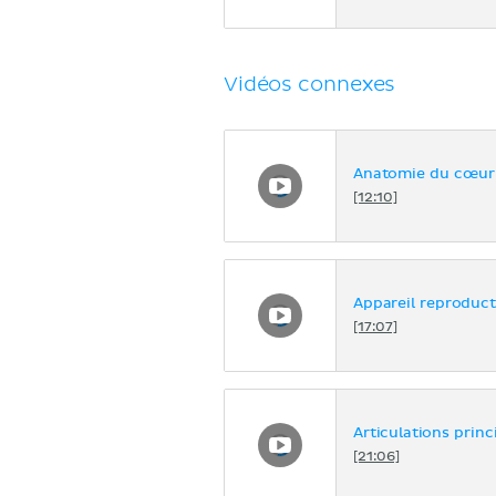
Vidéos connexes
Anatomie du cœur
[12:10]
Appareil reproduc
[17:07]
Articulations princ
[21:06]