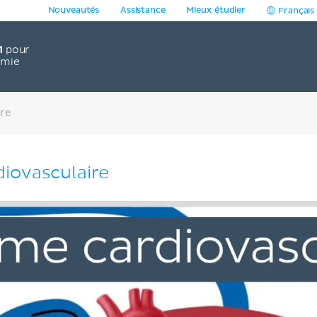
Nouveautés
Assistance
Mieux étudier
Français
1
pour
omie
ire
iovasculaire