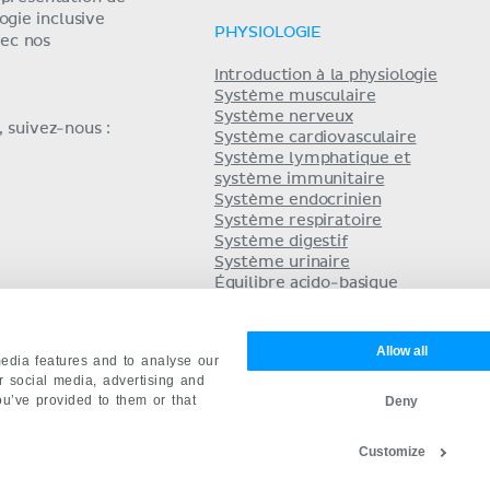
ogie inclusive
PHYSIOLOGIE
ec nos
Introduction à la physiologie
Système musculaire
Système nerveux
 suivez-nous :
Système cardiovasculaire
Système lymphatique et
système immunitaire
Système endocrinien
Système respiratoire
Système digestif
Système urinaire
Équilibre acido-basique
Système reproducteur
Allow all
edia features and to analyse our
ur social media, advertising and
ou’ve provided to them or that
Deny
ct
Mentions légales
Conditions
English
De
Customize