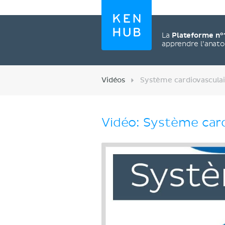
La
Plateforme n°
apprendre l’anat
Vidéos
Système cardiovascula
Vidéo: Système card