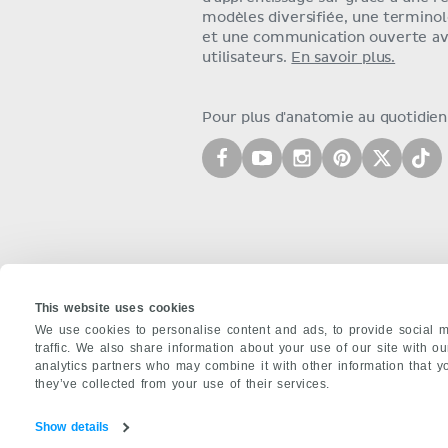
modèles diversifiée, une terminol
et une communication ouverte av
utilisateurs.
En savoir plus.
Pour plus d'anatomie au quotidien,
This website uses cookies
We use cookies to personalise content and ads, to provide social m
traffic. We also share information about your use of our site with o
À PROPOS DE NOUS
analytics partners who may combine it with other information that y
they’ve collected from your use of their services.
Équipe
Partenaires
Carrières
Conta
Politique de confidentialité
Show details