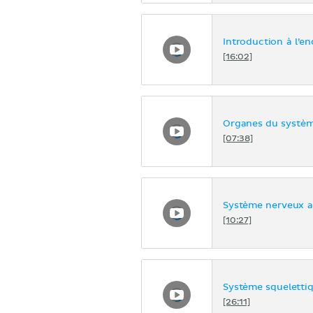
Introduction à l’e
[16:02]
Organes du systèm
[07:38]
Système nerveux 
[10:27]
Système squeletti
[26:11]