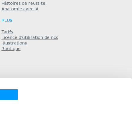
Histoires de réussite
Anatomie avec IA
PLUS
Tarifs
Licence d'utilisation de nos
illustrations
Boutique
KENHUB EN...
utsch
Español
Português
русский
中文