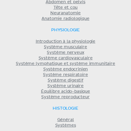
Abdomen et pelvis
Tête et cou
Neuranatomie
Anatomie radiologique
PHYSIOLOGIE
Introduction à la physiologie
Système musculaire
Système nerveux
Système cardiovasculaire
Système lymphatique et système immunitaire
Système endocrinien
Système respiratoire
Système digestif
Système urinaire
Équilibre acido-basique
Système reproducteur
HISTOLOGIE
Général
Systèmes