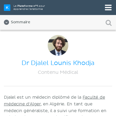
La
Plateforme n°1
pour
apprendre l’anatomie
Sommaire
À propos de nous
Qualité
Diversité et inclusion
Dr Djalel Lounis Khodja
Équipe
Contenu Médical
Partenaires
Carrières
Djalel est un médecin diplômé de la
Faculté de
Contact
médecine d'Alger
, en Algérie. En tant que
Mentions légales
médecin généraliste, il a suivi une formation en