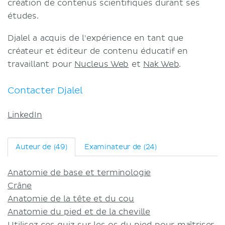
création de contenus scientifiques durant ses
Termes et conditions
études.
Politique de confidentialité
Djalel a acquis de l'expérience en tant que
créateur et éditeur de contenu éducatif en
travaillant pour
Nucleus Web
et
Nak Web
.
Contacter Djalel
LinkedIn
Auteur de (49)
Examinateur de (24)
Anatomie de base et terminologie
Crâne
Anatomie de la tête et du cou
Anatomie du pied et de la cheville