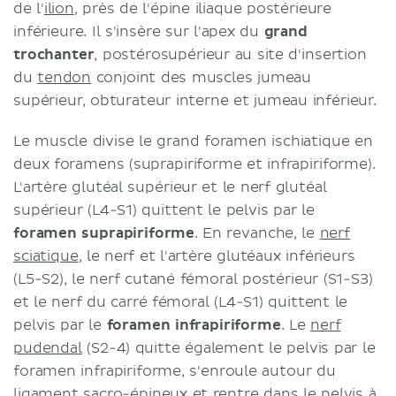
de l'
ilion
, près de l'épine iliaque postérieure
inférieure. Il s'insère sur l'apex du
grand
trochanter
, postérosupérieur au site d'insertion
du
tendon
conjoint des muscles jumeau
supérieur, obturateur interne et jumeau inférieur.
Le muscle divise le grand foramen ischiatique en
deux foramens (suprapiriforme et infrapiriforme).
L'artère glutéal supérieur et le nerf glutéal
supérieur (L4-S1) quittent le pelvis par le
foramen suprapiriforme
. En revanche, le
nerf
sciatique
, le nerf et l'artère glutéaux inférieurs
(L5-S2), le nerf cutané fémoral postérieur (S1-S3)
et le nerf du carré fémoral (L4-S1) quittent le
pelvis par le
foramen infrapiriforme
. Le
nerf
pudendal
(S2-4) quitte également le pelvis par le
foramen infrapiriforme, s'enroule autour du
ligament sacro-épineux et rentre dans le pelvis à