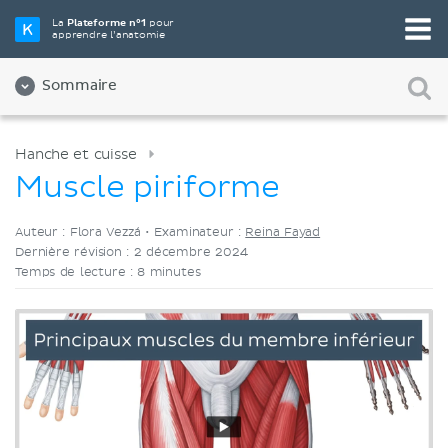
Choisissez votre outil d'étude préféré
La
Plateforme n°1
pour
apprendre l’anatomie
Vidéos
Quiz
Les deux
Sommaire
Hanche et cuisse
Muscle piriforme
Auteur : Flora Vezzá •
Examinateur :
Reina Fayad
Dernière révision : 2 décembre 2024
Temps de lecture : 8 minutes