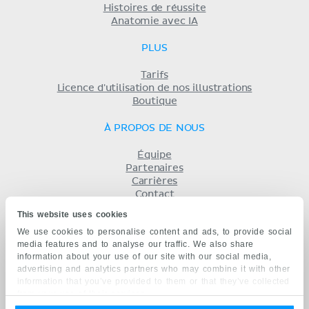
Histoires de réussite
Anatomie avec IA
PLUS
Tarifs
Licence d'utilisation de nos illustrations
Boutique
À PROPOS DE NOUS
Équipe
Partenaires
Carrières
Contact
Mentions légales
This website uses cookies
Conditions
We use cookies to personalise content and ads, to provide social
Politique de confidentialité
media features and to analyse our traffic. We also share
KENHUB EN...
information about your use of our site with our social media,
advertising and analytics partners who may combine it with other
English
information that you’ve provided to them or that they’ve collected
Deutsch
from your use of their services.
Español