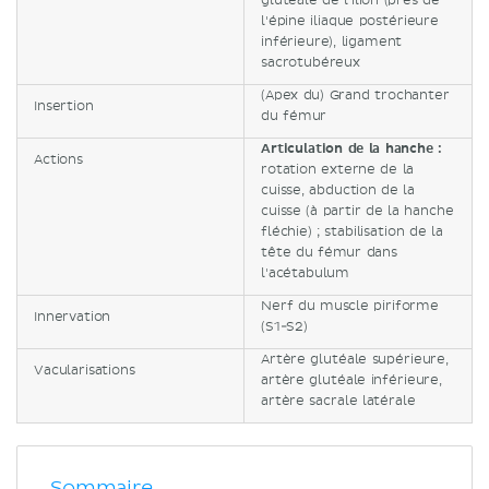
glutéale de l'ilion (près de
l'épine iliaque postérieure
inférieure), ligament
sacrotubéreux
(Apex du) Grand trochanter
Insertion
du fémur
Articulation de la hanche :
Actions
rotation externe de la
cuisse, abduction de la
cuisse (à partir de la hanche
fléchie) ; stabilisation de la
tête du fémur dans
l'acétabulum
Nerf du muscle piriforme
Innervation
(S1-S2)
Artère glutéale supérieure,
Vacularisations
artère glutéale inférieure,
artère sacrale latérale
Sommaire