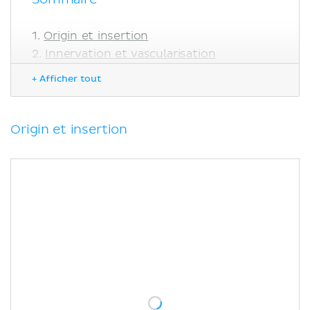
Origin et insertion
Innervation et vascularisation
Fonctions
+ Afficher tout
Notes cliniques
Syndrome du piriforme
Variante anatomique
Origin et insertion
Remplacement total de la hanche
Sources