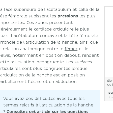
La face supérieure de l'acétabulum et celle de la
tête fémorale subissent les
pressions
les plus
importantes. Ces zones présentent
généralement le cartilage articulaire le plus
épais. L'acétabulum concave et la tête fémorale
rrondie de l'articulation de la hanche, ainsi que
la relation anatomique entre le
fémur
et le
pelvis, notamment en position debout, rendent
cette articulation incongruente. Les surfaces
articulaires sont plus congruentes lorsque
l'articulation de la hanche est en position
Ilio
partiellement fléchie et en abduction.
Os 
Sy
plu
Vous avez des difficultés avec tous les
termes relatifs à l'articulation de la hanche
?
Consultez cet article sur les questions