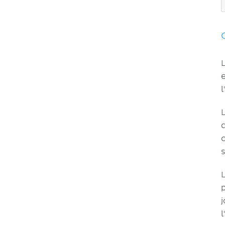
L
l
p
l