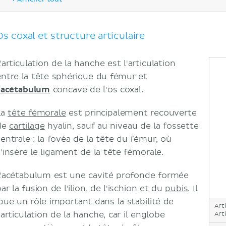
Ligament iliofémoral
Ligament pubofémoral
Ligament ischiofémoral
Os coxal et structure articulaire
Ligament transverse acétabulaire
Ligament de la tête du fémur
'articulation de la hanche est l'articulation
Innervation et vascularisation
entre la tête sphérique du fémur et
Innervation
'
acétabulum
concave de l'os coxal.
Vascularisation
Mouvements
La
tête fémorale
est principalement recouverte
Muscles agissant sur l'articulation de la hanche
de
cartilage
hyalin, sauf au niveau de la fossette
Sources
centrale : la fovéa de la tête du fémur, où
s'insère le ligament de la tête fémorale.
L'acétabulum est une cavité profonde formée
ar la fusion de l'ilion, de l'ischion et du
pubis
. Il
joue un rôle important dans la stabilité de
Art
'articulation de la hanche, car il englobe
Art