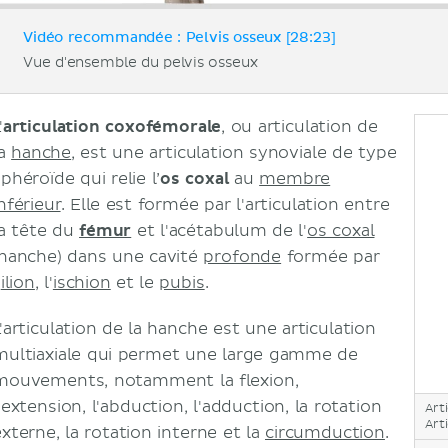
Vidéo recommandée : Pelvis osseux [28:23]
Vue d'ensemble du pelvis osseux
'
articulation coxofémorale
, ou articulation de
la
hanche
, est une articulation synoviale de type
phéroïde qui relie l’
os coxal
au
membre
nférieur
. Elle est formée par l'articulation entre
la tête du
fémur
et l'acétabulum de l'
os coxal
(hanche) dans une cavité
profonde
formée par
'
ilion
, l'
ischion
et le
pubis
.
'articulation de la hanche est une articulation
multiaxiale qui permet une large gamme de
mouvements, notamment la flexion,
'extension, l'abduction, l'adduction, la rotation
Art
Art
externe, la rotation interne et la
circumduction
.