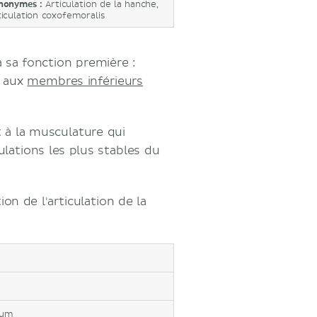
nonymes :
Articulation de la hanche,
ticulation coxofemoralis
à sa fonction première :
e aux
membres inférieurs
t à la musculature qui
culations les plus stables du
tion de l'articulation de la
lum