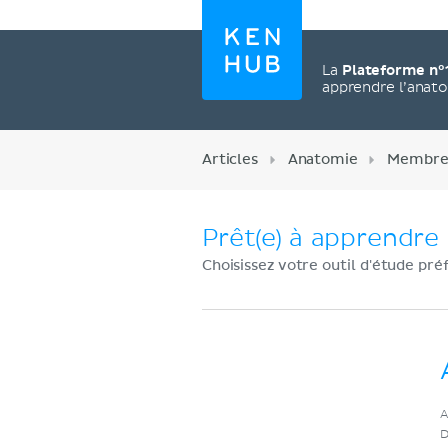
La
Plateforme n°
apprendre l’anat
Articles
Anatomie
Membre 
Prêt(e) à apprendre 
Choisissez votre outil d'étude pré
Créez un compte
A
maintenant
D