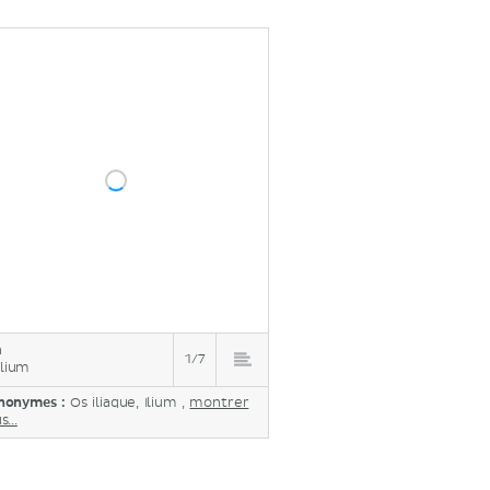
n
1/7
ilium
nonymes :
Os iliaque, Ilium ,
montrer
s...