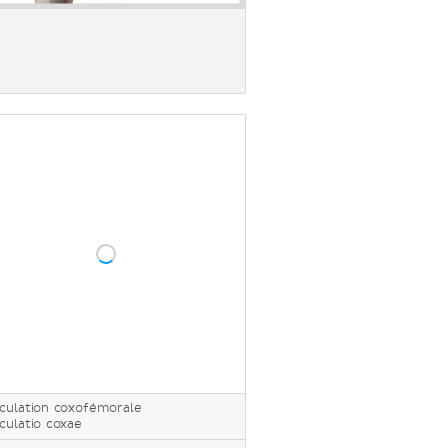
iculation coxofémorale
iculatio coxae