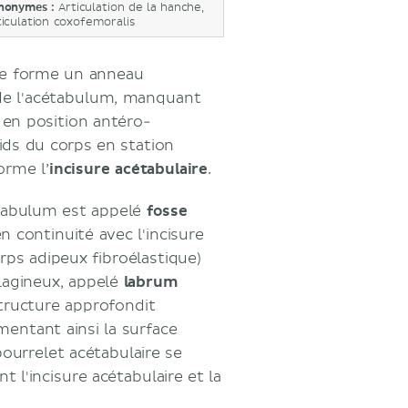
nonymes :
Articulation de la hanche,
ticulation coxofemoralis
ire forme un anneau
 de l'acétabulum, manquant
e en position antéro-
oids du corps en station
orme l’
incisure acétabulaire
.
cétabulum est appelé
fosse
n continuité avec l'incisure
rps adipeux fibroélastique)
ilagineux, appelé
labrum
structure approfondit
entant ainsi la surface
bourrelet acétabulaire se
ant l'incisure acétabulaire et la