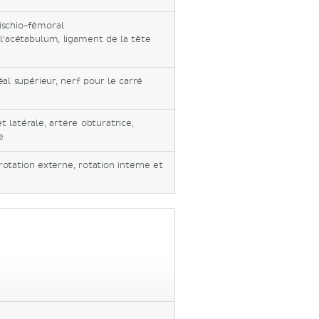
 ischio-fémoral
 l'acétabulum, ligament de la tête
al supérieur, nerf pour le carré
 latérale, artère obturatrice,
e
 rotation externe, rotation interne et