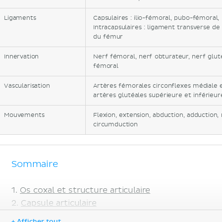
Ligaments
Capsulaires : ilio-fémoral, pubo-fémoral,
Intracapsulaires : ligament transverse de
du fémur
Innervation
Nerf fémoral, nerf obturateur, nerf gluté
fémoral
Vascularisation
Artères fémorales circonflexes médiale et
artères glutéales supérieure et inférieur
Mouvements
Flexion, extension, abduction, adduction,
circumduction
Sommaire
Os coxal et structure articulaire
Capsule articulaire
Ligaments
+ Afficher tout