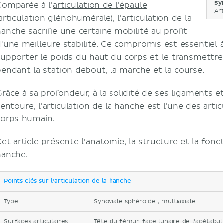
Sy
Comparée à l'
articulation de l'épaule
Ar
articulation glénohumérale), l'articulation de la
hanche sacrifie une certaine mobilité au profit
d'une meilleure stabilité. Ce compromis est essentiel 
supporter le poids du haut du corps et le transmettr
pendant la station debout, la marche et la course.
Grâce à sa profondeur, à la solidité de ses ligaments e
'entoure, l'articulation de la hanche est l'une des arti
corps humain.
et article présente l'
anatomie
, la structure et la fonc
hanche.
Points clés sur l’articulation de la hanche
Type
Synoviale sphéroïde ; multiaxiale
Surfaces articulaires
Tête du fémur, face lunaire de l'acétabu