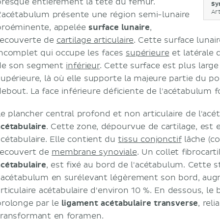
presque entièrement la tête du fémur.
Sy
Ar
L'acétabulum présente une région semi-lunaire
proéminente, appelée
surface lunaire
,
recouverte de
cartilage articulaire
. Cette surface luna
incomplet qui occupe les faces
supérieure
et latérale
de son segment
inférieur
. Cette surface est plus larg
supérieure, là où elle supporte la majeure partie du p
debout. La face inférieure déficiente de l'acétabulum f
Le plancher central profond et non articulaire de l'a
acétabulaire
. Cette zone, dépourvue de cartilage, est e
acétabulaire. Elle contient du
tissu conjonctif
lâche (co
recouvert de
membrane synoviale
. Un collet fibrocart
acétabulaire
, est fixé au bord de l'acétabulum. Cette 
l'acétabulum en surélevant légèrement son bord, augm
articulaire acétabulaire d'environ 10 %. En dessous, le 
prolonge par le
ligament acétabulaire transverse
, reli
transformant en foramen.