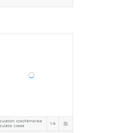
iculation coxofémorale
1/4
iculatio coxae