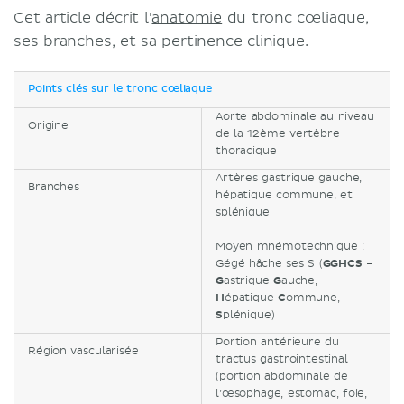
Cet article décrit l'
anatomie
du tronc cœliaque,
ses branches, et sa pertinence clinique.
Points clés sur le tronc cœliaque
Aorte abdominale au niveau
Origine
de la 12ème vertèbre
thoracique
Artères gastrique gauche,
Branches
hépatique commune, et
splénique
Moyen mnémotechnique :
Gégé hâche ses S (
GGHCS
–
G
astrique
G
auche,
H
épatique
C
ommune,
S
plénique)
Portion antérieure du
Région vascularisée
tractus gastrointestinal
(portion abdominale de
l’œsophage, estomac, foie,