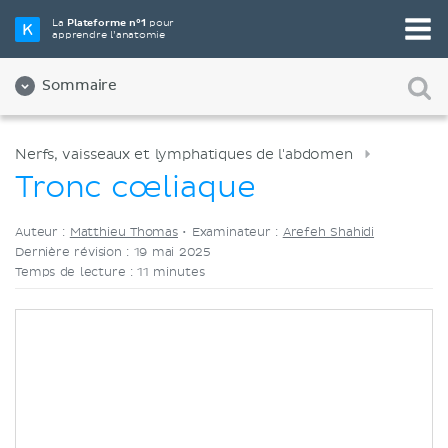
Choisissez votre outil d'étude préféré
La
Plateforme n°1
pour
apprendre l’anatomie
Vidéos
Quiz
Les deux
Sommaire
Nerfs, vaisseaux et lymphatiques de l'abdomen
Tronc cœliaque
Auteur :
Matthieu Thomas
•
Examinateur :
Arefeh Shahidi
Dernière révision : 19 mai 2025
Temps de lecture : 11 minutes