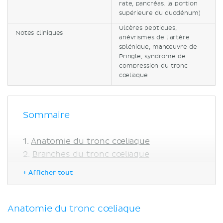
rate, pancréas, la portion
supérieure du duodénum)
Ulcères peptiques,
Notes cliniques
anévrismes de l'artère
splénique, manœuvre de
Pringle, syndrome de
compression du tronc
cœliaque
Sommaire
Anatomie du tronc cœliaque
Branches du tronc cœliaque
Artère gastrique gauche
+ Afficher tout
Artère hépatique commune
Artère splénique
Notes cliniques
Anatomie du tronc cœliaque
Ulcères peptiques