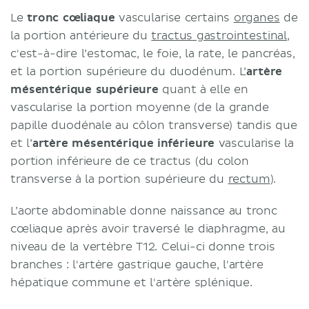
Anévrismes de l’artère splénique
Le
tronc cœliaque
vascularise certains
organes
de
Manœuvre de Pringle
la portion antérieure du
tractus gastrointestinal
,
Syndrome de compression du
c'est-à-dire l’estomac, le foie, la rate, le pancréas,
tronc cœliaque
et la portion supérieure du duodénum. L’
artère
Sources
mésentérique supérieure
quant à elle en
vascularise la portion moyenne (de la grande
papille duodénale au côlon transverse) tandis que
et l’
artère mésentérique inférieure
vascularise la
portion inférieure de ce tractus (du colon
transverse à la portion supérieure du
rectum
).
L’aorte abdominable donne naissance au tronc
cœliaque après avoir traversé le diaphragme, au
niveau de la vertèbre T12. Celui-ci donne trois
branches : l'artère gastrique gauche, l'artère
hépatique commune et l'artère splénique.