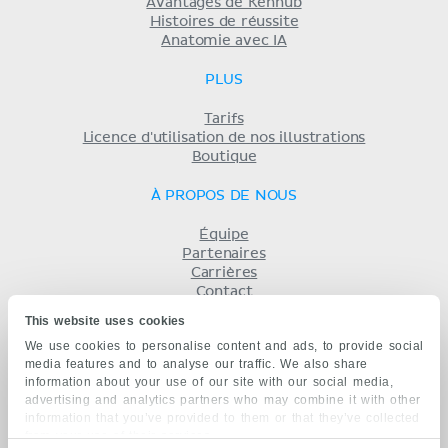
Avantages de Kenhub
Histoires de réussite
Anatomie avec IA
PLUS
Tarifs
Licence d'utilisation de nos illustrations
Boutique
À PROPOS DE NOUS
Équipe
Partenaires
Carrières
Contact
Mentions légales
This website uses cookies
Conditions
We use cookies to personalise content and ads, to provide social
Politique de confidentialité
media features and to analyse our traffic. We also share
KENHUB EN...
information about your use of our site with our social media,
advertising and analytics partners who may combine it with other
English
information that you’ve provided to them or that they’ve collected
Deutsch
from your use of their services.
Español