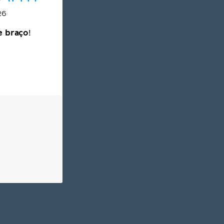
26
 braço
!