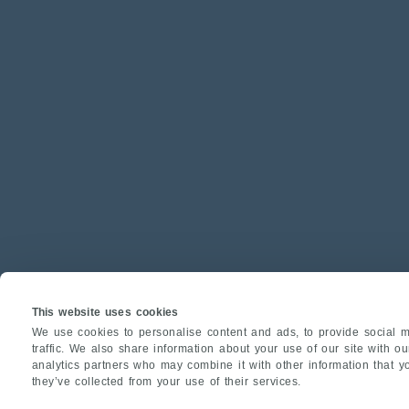
This website uses cookies
We use cookies to personalise content and ads, to provide social m
traffic. We also share information about your use of our site with o
analytics partners who may combine it with other information that y
they’ve collected from your use of their services.