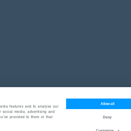
Allow all
edia features and to analyse our
ur social media, advertising and
ou’ve provided to them or that
Deny
Customize