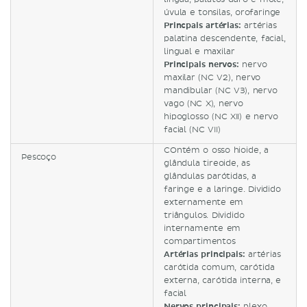
úvula e tonsilas, orofaringe
Princpais artérias:
artérias
palatina descendente, facial,
lingual e maxilar
Principais nervos:
nervo
maxilar (NC V2), nervo
mandibular (NC V3), nervo
vago (NC X), nervo
hipoglosso (NC XII) e nervo
facial (NC VII)
COntém o osso hioide, a
Pescoço
glândula tireoide, as
glândulas parótidas, a
faringe e a laringe. Dividido
externamente em
triângulos. Dividido
internamente em
compartimentos
Artérias principais:
artérias
carótida comum, carótida
externa, carótida interna, e
facial
Nervos principais:
plexo