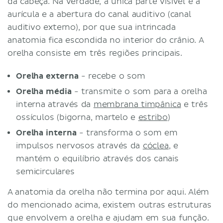
da cabeça. Na verdade, a única parte visível é a
aurícula e a abertura do canal auditivo (canal
auditivo externo), por que sua intrincada
anatomia fica escondida no interior do crânio. A
orelha consiste em três regiões principais.
Orelha externa
- recebe o som
Orelha média
- transmite o som para a orelha
interna através da
membrana timpânica
e três
ossículos (bigorna, martelo e
estribo
)
Orelha interna
- transforma o som em
impulsos nervosos através da
cóclea
, e
mantém o equilíbrio através dos canais
semicirculares
A anatomia da orelha não termina por aqui. Além
do mencionado acima, existem outras estruturas
que envolvem a orelha e ajudam em sua função.