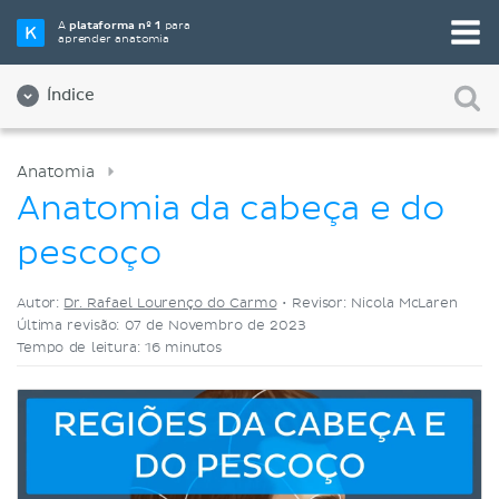
Selecione a sua ferramenta de estudo favorita
A
plataforma nº 1
para
aprender anatomia
Videoaulas
Testes
Ambos
Índice
Anatomia
Anatomia da cabeça e do
pescoço
Autor:
Dr. Rafael Lourenço do Carmo
•
Revisor: Nicola McLaren
Última revisão: 07 de Novembro de 2023
Tempo de leitura: 16 minutos