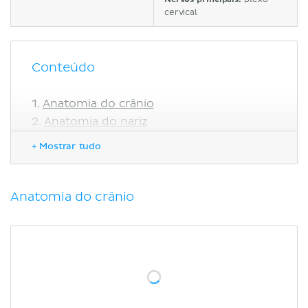
cervical
Conteúdo
Anatomia do crânio
Anatomia do nariz
Anatomia do olho
+ Mostrar tudo
Anatomia da orelha
Anatomia da boca
Anatomia do dente
Anatomia do crânio
Anatomia do pescoço
Referências
Artigos relacionados
Vídeos relacionados