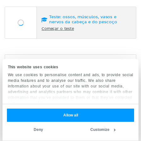
Teste: ossos, músculos, vasos e
nervos da cabeça e do pescoço
Começar o teste
Referências
This website uses cookies
We use cookies to personalise content and ads, to provide social
media features and to analyse our traffic. We also share
Todo o conteúdo publicado no Kenhub é revisado
information about your use of our site with our social media,
por especialistas em medicina e anatomia. As
advertising and analytics partners who may combine it with other
informações que nós fornecemos são baseadas na
information that you’ve provided to them or that they’ve collected
literatura acadêmica e pesquisas científicas.
O
from your use of their services.
Kenhub não oferece aconselhamento médico.
Você
pode aprender mais sobre nosso processo de
Allow all
criação e revisão de conteúdo lendo nossas
diretrizes de qualidade de conteúdo
.
Deny
Customize
Artigo e Revisão: