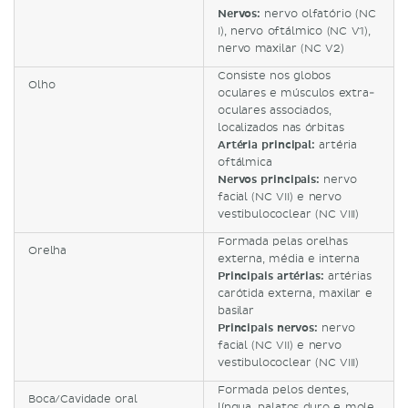
Nervos:
nervo olfatório (NC
I), nervo oftálmico (NC V1),
nervo maxilar (NC V2)
Consiste nos globos
Olho
oculares e músculos extra-
oculares associados,
localizados nas órbitas
Artéria principal:
artéria
oftálmica
Nervos principais:
nervo
facial (NC VII) e nervo
vestibulococlear (NC VIII)
Formada pelas orelhas
Orelha
externa, média e interna
Principais artérias:
artérias
carótida externa, maxilar e
basilar
Principais nervos:
nervo
facial (NC VII) e nervo
vestibulococlear (NC VIII)
Formada pelos dentes,
Boca/Cavidade oral
língua, palatos duro e mole,