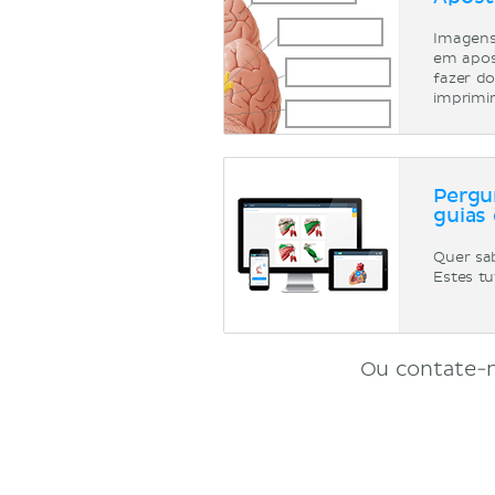
Imagens
em apost
fazer d
imprimir
Pergu
guias 
Quer sa
Estes tu
Ou contate-n