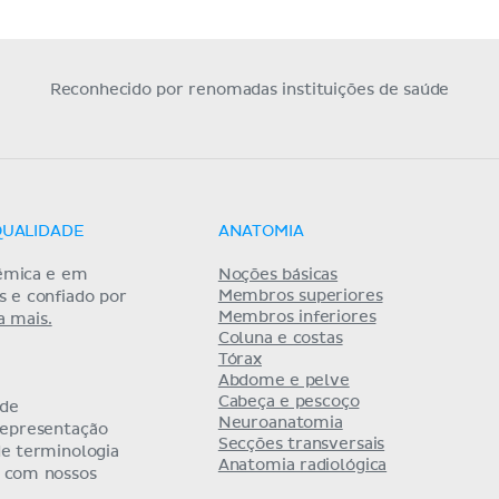
Reconhecido por renomadas instituições de saúde
QUALIDADE
ANATOMIA
êmica e em
Noções básicas
Membros superiores
as e confiado por
Membros inferiores
a mais.
Coluna e costas
Tórax
Abdome e pelve
Cabeça e pescoço
 de
Neuroanatomia
representação
Secções transversais
de terminologia
Anatomia radiológica
a com nossos