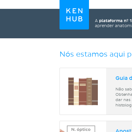
A
plataforma nº 1
aprender anatom
Nós estamos aqui p
Guia 
Não sab
Obtenha
dar nas
histolog
Aposti