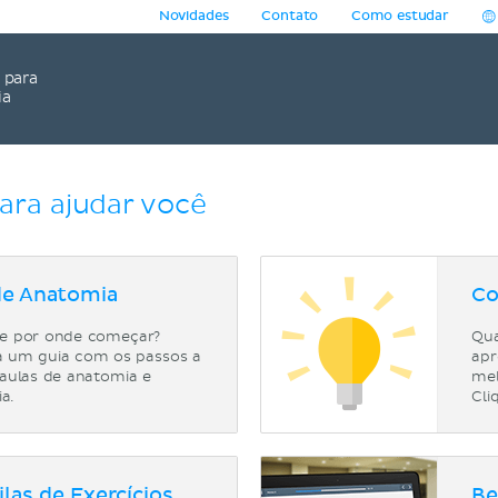
Novidades
Contato
Como estudar
para
ia
ara ajudar você
de Anatomia
Co
e por onde começar?
Qua
 um guia com os passos a
apr
 aulas de anatomia e
mel
ia.
Cli
las de Exercícios
Be