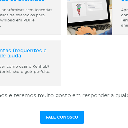
 anatômicas sem legendas
Apr
ilas de exercícios para
com
ownload em PDF e
fer
.
ana
ntas frequentes e
de ajuda
ber como usar o Kenhub?
toriais são o guia perfeito.
os e teremos muito gosto em responder a qual
FALE CONOSCO