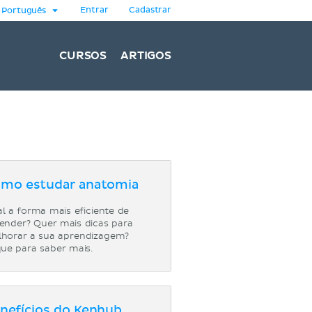
Entrar
Cadastrar
Português
CURSOS
ARTIGOS
mo estudar anatomia
l a forma mais eficiente de
ender? Quer mais dicas para
horar a sua aprendizagem?
que para saber mais.
nefícios do Kenhub