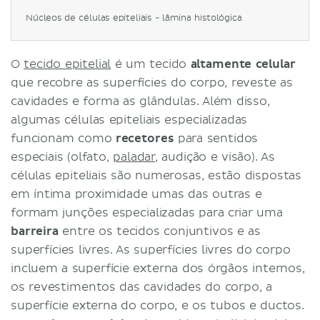
Neurônios
Núcleos de células epiteliais - lâmina histológica
Resumo dos tipos de tecidos do corpo
humano
Tecidos
O
tecido epitelial
é um tecido
altamente celular
Tecido epitelial
que recobre as superfícies do corpo, reveste as
Tecido conjuntivo
cavidades e forma as glândulas. Além disso,
Tecido muscular
algumas células epiteliais especializadas
Tecido nervoso
funcionam como
recetores
para sentidos
Referências
especiais (olfato,
paladar
, audição e visão). As
Artigos relacionados
células epiteliais são numerosas, estão dispostas
Vídeos relacionados
em íntima proximidade umas das outras e
formam junções especializadas para criar uma
barreira
entre os tecidos conjuntivos e as
superfícies livres. As superfícies livres do corpo
incluem a superfície externa dos órgãos internos,
os revestimentos das cavidades do corpo, a
superfície externa do corpo, e os tubos e ductos.