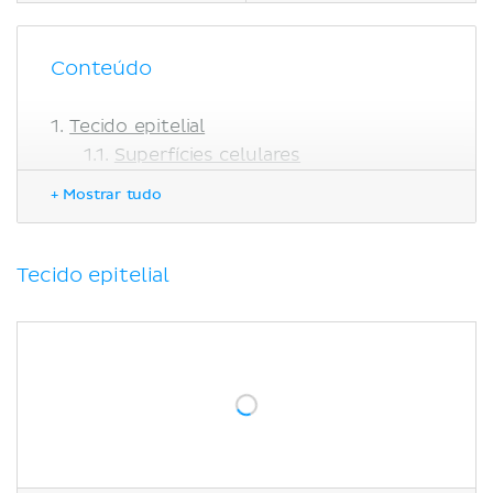
Conteúdo
Tecido epitelial
Superfícies celulares
Estrutura do tecido
+ Mostrar tudo
Tecido epitelial especializado
Tecido conjuntivo
Células do tecido conjuntivo
Tecido epitelial
Fibras do tecido conjuntivo
Classificação do tecido conjuntivo
Tecido muscular
Músculo estriado esquelético
Músculo estriado cardíaco
Músculo liso
Tecido nervoso