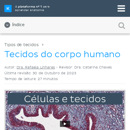
Selecione a sua ferramenta de estudo favorita
A
plataforma nº 1
para
aprender anatomia
Videoaulas
Testes
Ambos
Índice
Tipos de tecidos
Tecidos do corpo humano
Autor:
Dra. Rafaela Linhares
•
Revisor: Dra. Catarina Chaves
Última revisão: 30 de Outubro de 2023
Tempo de leitura: 27 minutos