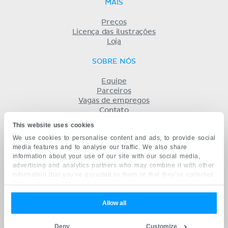
MAIS
Preços
Licença das ilustrações
Loja
SOBRE NÓS
Equipe
Parceiros
Vagas de empregos
Contato
Registro
This website uses cookies
Termos
We use cookies to personalise content and ads, to provide social
Privacidade
media features and to analyse our traffic. We also share
KENHUB EM...
information about your use of our site with our social media,
advertising and analytics partners who may combine it with other
English
information that you’ve provided to them or that they’ve collected
Deutsch
from your use of their services.
Español
Français
Allow all
русский
中文
Deny
Customize