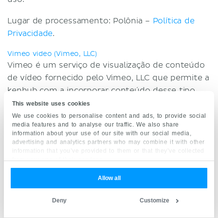
Lugar de processamento: Polônia –
Política de
Privacidade
.
Vimeo video (Vimeo, LLC)
Vimeo é um serviço de visualização de conteúdo
de vídeo fornecido pelo Vimeo, LLC que permite a
kenhub.com a incorporar conteúdo desse tipo
em suas páginas.
This website uses cookies
We use cookies to personalise content and ads, to provide social
Dados Pessoais processados: Cookies; Dados de
media features and to analyse our traffic. We also share
information about your use of our site with our social media,
uso.
advertising and analytics partners who may combine it with other
information that you’ve provided to them or that they’ve collected
Lugar de processamento: EUA –
Política de
from your use of their services.
Privacidade
.
Allow all
Informações sobre como optar por não
Deny
Customize
receber anúncios com base em interesses