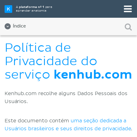
A
plataforma nº 1
para
aprender anatomia
Índice
Sobre nós
Política de
Qualidade
Privacidade do
Diversidade e Inclusão
serviço
kenhub.com
Equipe
Parceiros
Kenhub.com recolhe alguns Dados Pessoais dos
Usuários.
Vagas de empregos
Contato
Este documento contém
uma seção dedicada a
Registro
Usuários brasileiros e seus direitos de privacidade
.