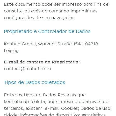
Termos e Condições
Este documento pode ser impresso para fins de
consulta, através do comando imprimir nas
Política de Privacidade
configurações de seu navegador.
Proprietário e Controlador de Dados
Kenhub GmbH, Wurzner Straße 154a, 04318
Leipzig
E-mail de contato do Proprietário:
contact@kenhub.com
Tipos de Dados coletados
Entre os tipos de Dados Pessoais que
kenhub.com coleta, por si mesmo ou através de
terceiros, existem: e-mail; Cookies; Dados de uso;
cidade; informações do dispositivo; estatísticas