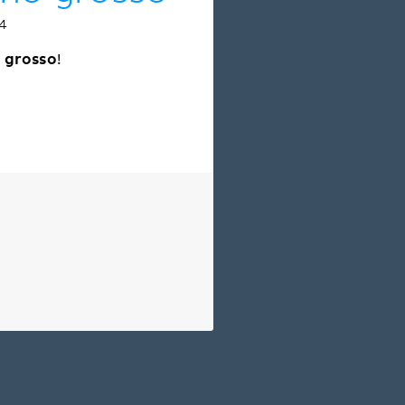
4
o grosso
!