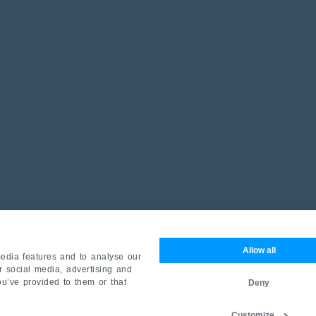
Allow all
edia features and to analyse our
ur social media, advertising and
ou’ve provided to them or that
Deny
Customize