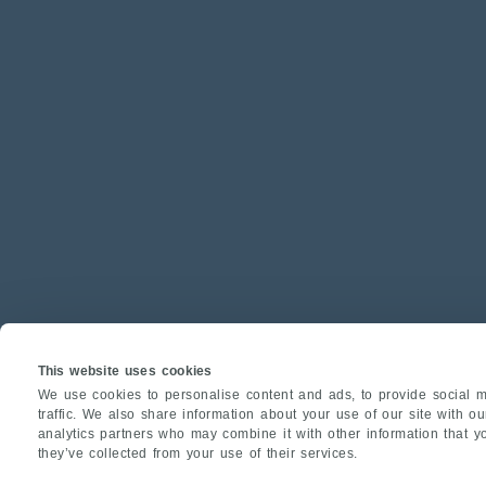
This website uses cookies
We use cookies to personalise content and ads, to provide social m
traffic. We also share information about your use of our site with o
analytics partners who may combine it with other information that y
they’ve collected from your use of their services.