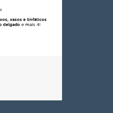
4
vos, vasos e linfáticos
no delgado
e mais 4!