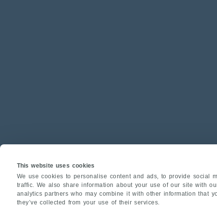
This website uses cookies
We use cookies to personalise content and ads, to provide social m
traffic. We also share information about your use of our site with o
analytics partners who may combine it with other information that y
they’ve collected from your use of their services.