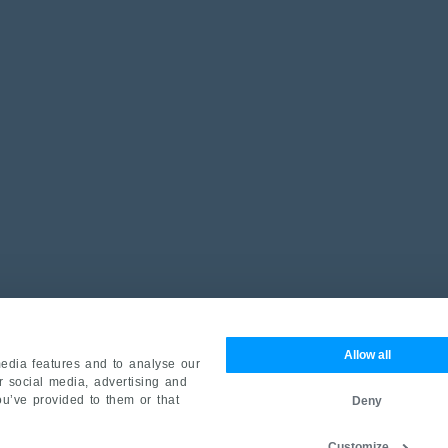
Allow all
edia features and to analyse our
ur social media, advertising and
ou’ve provided to them or that
Deny
Customize