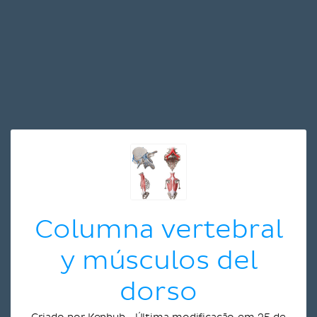
Columna vertebral
y músculos del
dorso