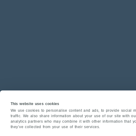
This website uses cookies
We use cookies to personalise content and ads, to provide social m
traffic. We also share information about your use of our site with o
analytics partners who may combine it with other information that y
they’ve collected from your use of their services.