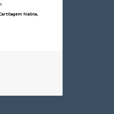
4
Cartilagem hialina
,