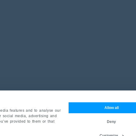
Allow all
edia features and to analyse our
ur social media, advertising and
ou’ve provided to them or that
Deny
Customize