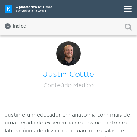
A
plataforma nº 1
para
aprender anatomia
Índice
Sobre nós
Qualidade
Diversidade e Inclusão
Justin Cottle
Equipe
Conteúdo Médico
Parceiros
Vagas de empregos
Justin é um educador em anatomia com mais de
Contato
uma década de experiência em ensino tanto em
Registro
laboratórios de dissecação quanto em salas de