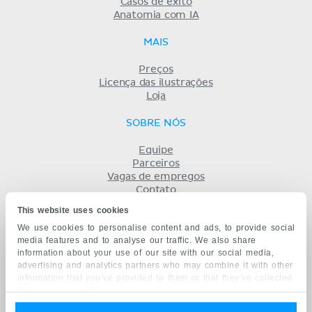
Casos de êxito
Anatomia com IA
MAIS
Preços
Licença das ilustrações
Loja
SOBRE NÓS
Equipe
Parceiros
Vagas de empregos
Contato
Registro
This website uses cookies
Termos
We use cookies to personalise content and ads, to provide social
Privacidade
media features and to analyse our traffic. We also share
KENHUB EM...
information about your use of our site with our social media,
advertising and analytics partners who may combine it with other
English
information that you’ve provided to them or that they’ve collected
Deutsch
from your use of their services.
Español
Français