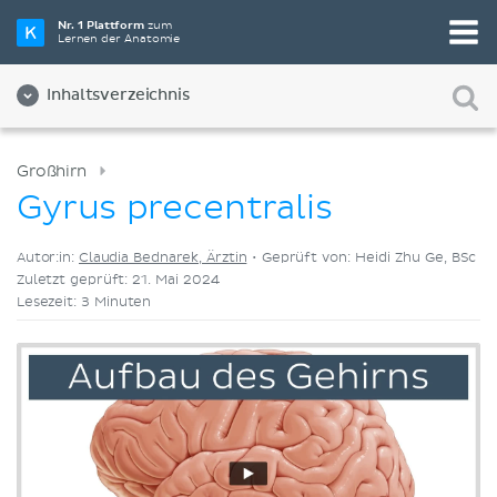
Wähle die beste Lernmethode für dich
Nr. 1 Plattform
zum
Lernen der Anatomie
Videos
Quizze
Beides
Inhaltsverzeichnis
Großhirn
Gyrus precentralis
Autor:in:
Claudia Bednarek, Ärztin
•
Geprüft von: Heidi Zhu Ge, BSc
Zuletzt geprüft: 21. Mai 2024
Lesezeit: 3 Minuten