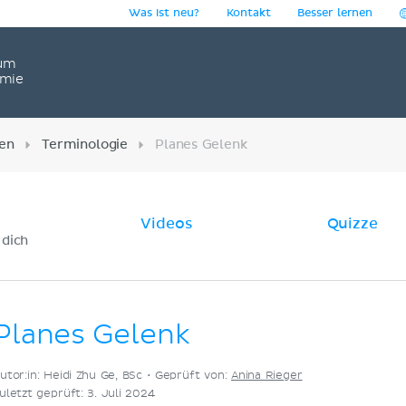
Was ist neu?
Kontakt
Besser lernen
um
omie
en
Terminologie
Planes Gelenk
Videos
Quizze
 dich
Planes Gelenk
utor:in: Heidi Zhu Ge, BSc •
Geprüft von:
Anina Rieger
uletzt geprüft: 3. Juli 2024