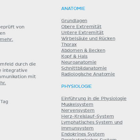
ANATOMIE
Grundlagen
Obere Extremität
eprüft von
Untere Extremität
nen
Wirbelsäule und Rücken
 mehr.
Thorax
Abdomen & Becken
Kopf & Hals
Neuroanatomie
umfeld durch die
Schnittbildanatomie
e integrative
Radiologische Anatomie
mmunikation mit
hr.
PHYSIOLOGIE
Einführung in die Physiologie
 Tag
Muskelsystem
Nervensystem
Herz-Kreislauf-System
Lymphatisches System und
Immunsystem
Endokrines System