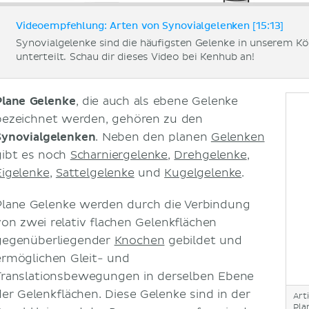
Videoempfehlung: Arten von Synovialgelenken [15:13]
Synovialgelenke sind die häufigsten Gelenke in unserem K
unterteilt. Schau dir dieses Video bei Kenhub an!
Plane Gelenke
, die auch als ebene Gelenke
bezeichnet werden, gehören zu den
Synovialgelenken
. Neben den planen
Gelenken
gibt es noch
Scharniergelenke
,
Drehgelenke
,
Eigelenke
,
Sattelgelenke
und
Kugelgelenke
.
Plane Gelenke werden durch die Verbindung
von zwei relativ flachen Gelenkflächen
gegenüberliegender
Knochen
gebildet und
ermöglichen Gleit- und
Translationsbewegungen in derselben Ebene
der Gelenkflächen. Diese Gelenke sind in der
Art
Pla