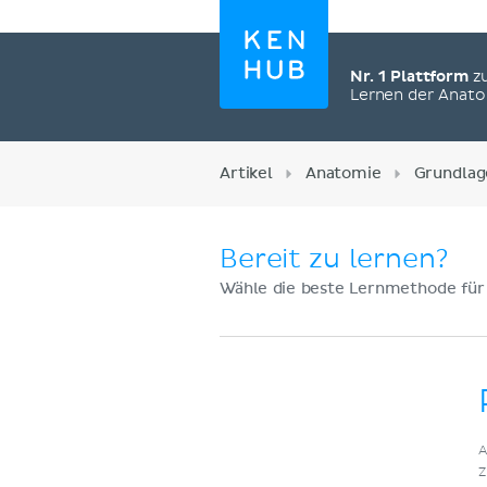
Nr. 1 Plattform
z
Lernen der Anat
Artikel
Anatomie
Grundlag
Bereit zu lernen?
Wähle die beste Lernmethode für
Jetzt registrieren
A
Z