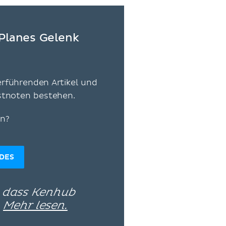
Planes Gelenk
erführenden Artikel und
estnoten bestehen.
en?
IDES
, dass Kenhub
–
Mehr lesen.