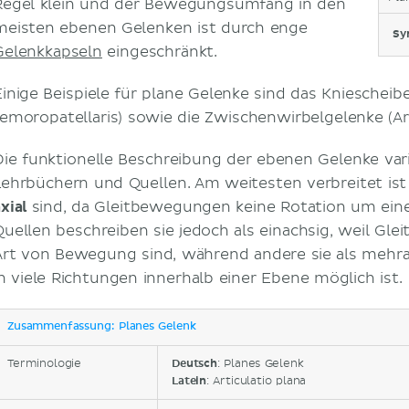
Regel klein und der Bewegungsumfang in den
meisten ebenen Gelenken ist durch enge
Sy
Gelenkkapseln
eingeschränkt.
Einige Beispiele für plane Gelenke sind das Kniescheibe
femoropatellaris) sowie die Zwischenwirbelgelenke (Art
Die funktionelle Beschreibung der ebenen Gelenke var
Lehrbüchern und Quellen. Am weitesten verbreitet ist
axial
sind, da Gleitbewegungen keine Rotation um eine
Quellen beschreiben sie jedoch als einachsig, weil Gl
Art von Bewegung sind, während andere sie als mehra
in viele Richtungen innerhalb einer Ebene möglich ist.
Zusammenfassung: Planes Gelenk
Terminologie
Deutsch
: Planes Gelenk
Latein
: Articulatio plana