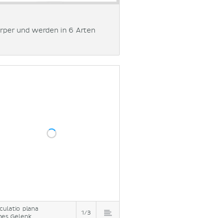
örper und werden in 6 Arten
iculatio plana
1/3
nes Gelenk