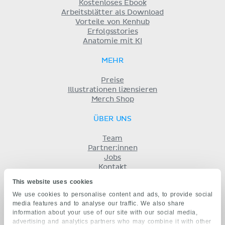
Kostenloses Ebook
Arbeitsblätter als Download
Vorteile von Kenhub
Erfolgsstories
Anatomie mit KI
MEHR
Preise
Illustrationen lizensieren
Merch Shop
ÜBER UNS
Team
Partner:innen
Jobs
Kontakt
Impressum
This website uses cookies
Geschäftsbedingungen
We use cookies to personalise content and ads, to provide social
Datenschutz
media features and to analyse our traffic. We also share
KENHUB AUF...
information about your use of our site with our social media,
advertising and analytics partners who may combine it with other