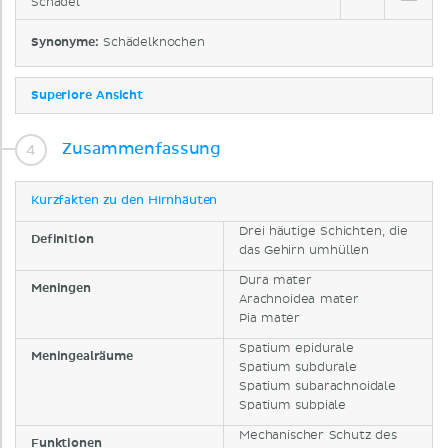
Schädel
Synonyme:
Schädelknochen
Superiore Ansicht
Zusammenfassung
Kurzfakten zu den Hirnhäuten
Drei häutige Schichten, die
Definition
das Gehirn umhüllen
Dura mater
Meningen
Arachnoidea mater
Pia mater
Spatium epidurale
Meningealräume
Spatium subdurale
Spatium subarachnoidale
Spatium subpiale
Mechanischer Schutz des
Funktionen