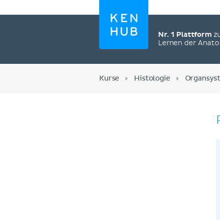
Nr. 1 Plattform
z
Lernen der Anat
Kurse
Histologie
Organsys
Jetzt registrieren