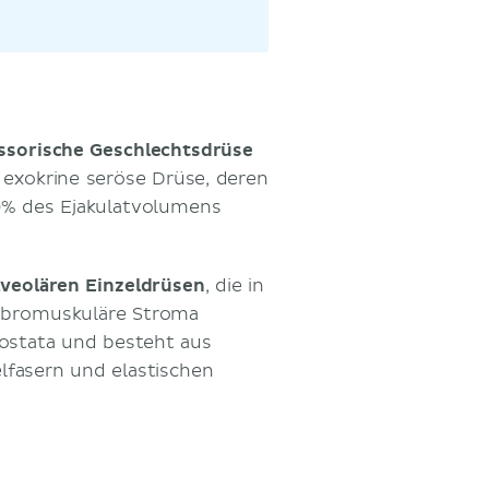
ssorische Geschlechtsdrüse
 exokrine seröse Drüse, deren
% des Ejakulatvolumens
lveolären Einzeldrüsen
, die in
fibromuskuläre Stroma
rostata und besteht aus
fasern und elastischen