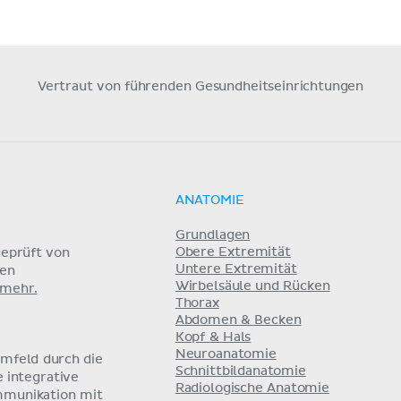
Vertraut von führenden Gesundheitseinrichtungen
ANATOMIE
Grundlagen
Obere Extremität
eprüft von
Untere Extremität
nen
Wirbelsäule und Rücken
 mehr.
Thorax
Abdomen & Becken
Kopf & Hals
Neuroanatomie
umfeld durch die
Schnittbildanatomie
e integrative
Radiologische Anatomie
mmunikation mit