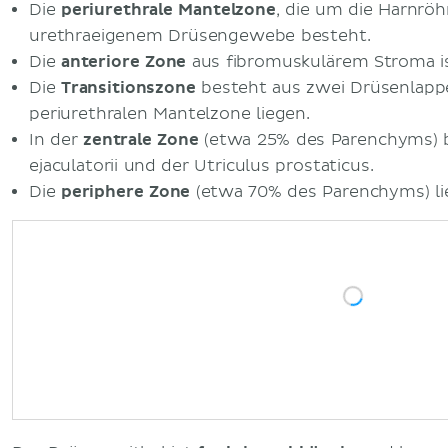
Die
periurethrale Mantelzone
, die um die Harnröh
urethraeigenem Drüsengewebe besteht.
Die
anteriore Zone
aus fibromuskulärem Stroma i
Die
Transitionszone
besteht aus zwei Drüsenlappen
periurethralen Mantelzone liegen.
In der
zentrale Zone
(etwa 25% des Parenchyms) b
ejaculatorii und der Utriculus prostaticus.
Die
periphere Zone
(etwa 70% des Parenchyms) lie