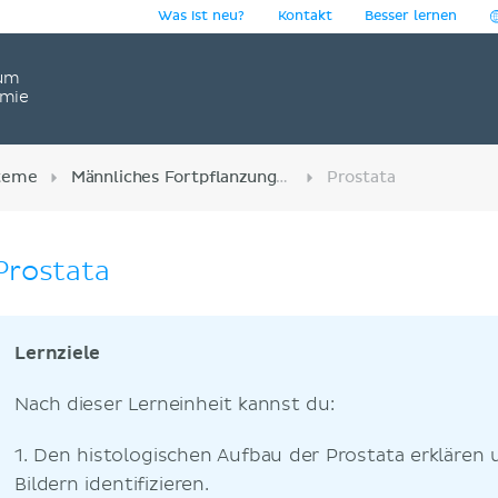
Was ist neu?
Kontakt
Besser lernen
um
omie
teme
Männliches Fortpflanzungssystem
Prostata
Prostata
Lernziele
Nach dieser Lerneinheit kannst du:
1. Den histologischen Aufbau der Prostata erklären 
Bildern identifizieren.