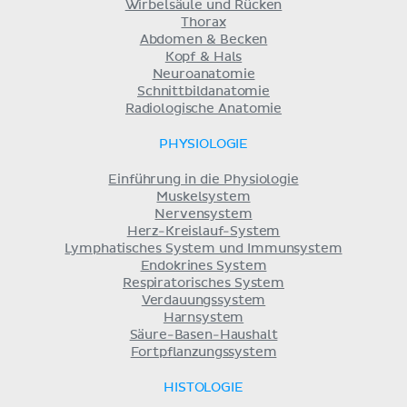
Wirbelsäule und Rücken
Thorax
Abdomen & Becken
Kopf & Hals
Neuroanatomie
Schnittbildanatomie
Radiologische Anatomie
PHYSIOLOGIE
Einführung in die Physiologie
Muskelsystem
Nervensystem
Herz-Kreislauf-System
Lymphatisches System und Immunsystem
Endokrines System
Respiratorisches System
Verdauungssystem
Harnsystem
Säure-Basen-Haushalt
Fortpflanzungssystem
HISTOLOGIE