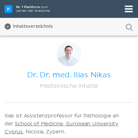
Nr. 1 Plattform
zum
Lernen der Anatomie
Inhaltsverzeichnis
Über Uns
Qualität
Diversität und Inklusion
Dr. Dr. med. Ilias Nikas
Team
Medizinische Inhalte
Partner:innen
Jobs
Ilias ist Assistenzprofessor für Pathologie an
Kontakt
der
School of Medicine, European University
Impressum
Cyprus
, Nicosia, Zypern.