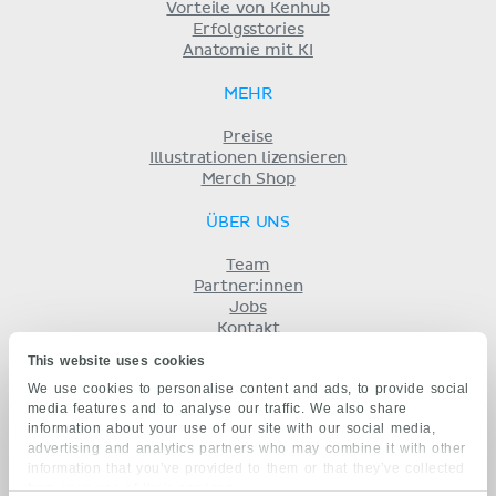
Vorteile von Kenhub
Erfolgsstories
Anatomie mit KI
MEHR
Preise
Illustrationen lizensieren
Merch Shop
ÜBER UNS
Team
Partner:innen
Jobs
Kontakt
Impressum
This website uses cookies
Geschäftsbedingungen
We use cookies to personalise content and ads, to provide social
Datenschutz
media features and to analyse our traffic. We also share
KENHUB AUF...
information about your use of our site with our social media,
advertising and analytics partners who may combine it with other
English
information that you’ve provided to them or that they’ve collected
Español
from your use of their services.