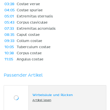
03:28
Costae verae
04:05
Costae spuriae
05:01
Extremitas sternalis
05:43
Corpus claviculae
07:33
Extremitas acromialis
08:35
Caput costae
09:33
Collum costae
10:05
Tuberculum costae
10:38
Corpus costae
11:05
Angulus costae
Passender Artikel
Wirbelsäule und Rücken
Artikel lesen