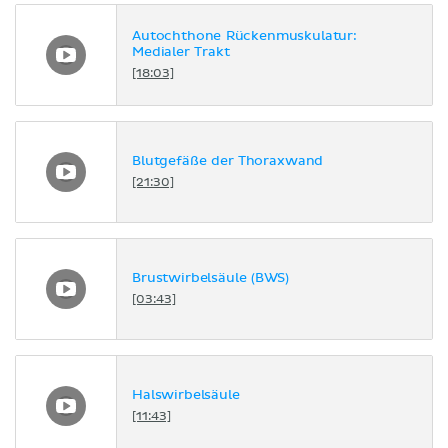
Autochthone Rückenmuskulatur:
Medialer Trakt
[18:03]
Blutgefäße der Thoraxwand
[21:30]
Brustwirbelsäule (BWS)
[03:43]
Halswirbelsäule
[11:43]