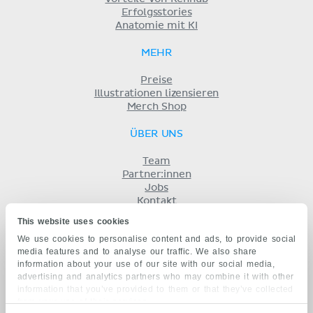
Erfolgsstories
Anatomie mit KI
MEHR
Preise
Illustrationen lizensieren
Merch Shop
ÜBER UNS
Team
Partner:innen
Jobs
Kontakt
Impressum
This website uses cookies
Geschäftsbedingungen
We use cookies to personalise content and ads, to provide social
Datenschutz
media features and to analyse our traffic. We also share
KENHUB AUF...
information about your use of our site with our social media,
advertising and analytics partners who may combine it with other
English
information that you’ve provided to them or that they’ve collected
Español
from your use of their services.
Português