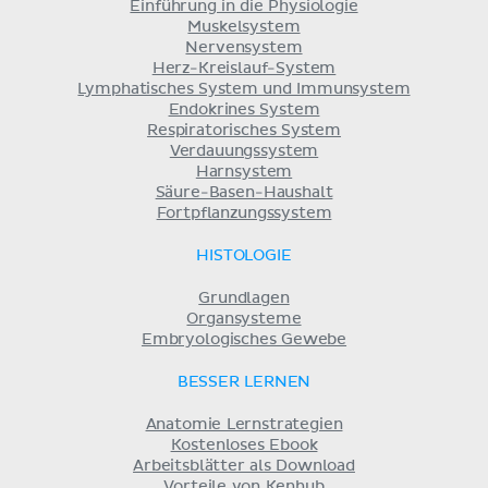
Einführung in die Physiologie
Muskelsystem
Nervensystem
Herz-Kreislauf-System
Lymphatisches System und Immunsystem
Endokrines System
Respiratorisches System
Verdauungssystem
Harnsystem
Säure-Basen-Haushalt
Fortpflanzungssystem
HISTOLOGIE
Grundlagen
Organsysteme
Embryologisches Gewebe
BESSER LERNEN
Anatomie Lernstrategien
Kostenloses Ebook
Arbeitsblätter als Download
Vorteile von Kenhub