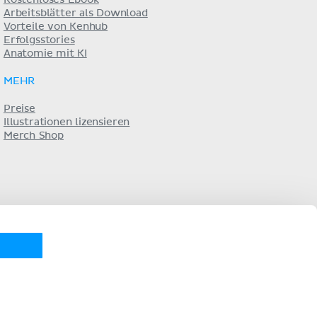
Arbeitsblätter als Download
Vorteile von Kenhub
Erfolgsstories
Anatomie mit KI
MEHR
Preise
Illustrationen lizensieren
Merch Shop
KENHUB AUF...
pañol
Português
Français
русский
中文