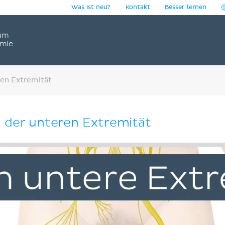
Was ist neu?
Kontakt
Besser lernen
um
omie
en Extremität
 der unteren Extremität