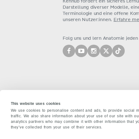
Kenhub fördert ein sicheres Lern
Darstellung diverser Modelle, ein
Terminologie und eine offene Ko
unseren Nutzer:innen.
Erfahre me
Folg uns und lern Anatomie jeden
This website uses cookies
We use cookies to personalise content and ads, to provide social m
traffic. We also share information about your use of our site with o
analytics partners who may combine it with other information that y
ÜBER UNS
they’ve collected from your use of their services.
Team
Partner:innen
Jobs
Kontakt
I