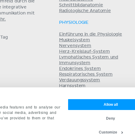
umfeld durch die
Schnittbildanatomie
e integrative
Radiologische Anatomie
mmunikation mit
hr.
PHYSIOLOGIE
Einführung in die Physiologie
 Tag
Muskelsystem
Nervensystem
Herz-Kreislauf-System
Lymphatisches System und
Immunsystem
Endokrines System
Respiratorisches System
Verdauungssystem
Harnsystem
Säure-Basen-Haushalt
Fortpflanzungssystem
Allow all
edia features and to analyse our
ur social media, advertising and
ou’ve provided to them or that
Deny
Customize
mpressum
Geschäftsbedingungen
Datenschutz
English
Es