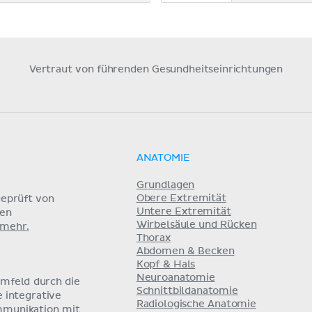
Vertraut von führenden Gesundheitseinrichtungen
ANATOMIE
Grundlagen
Obere Extremität
eprüft von
Untere Extremität
nen
Wirbelsäule und Rücken
 mehr.
Thorax
Abdomen & Becken
Kopf & Hals
Neuroanatomie
umfeld durch die
Schnittbildanatomie
e integrative
Radiologische Anatomie
mmunikation mit