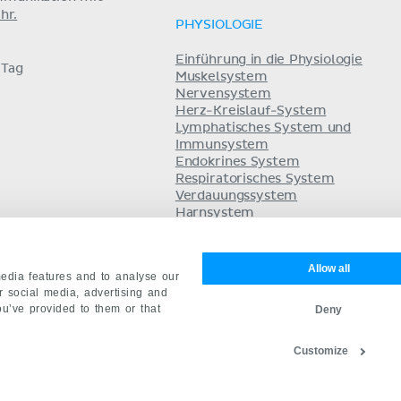
hr.
PHYSIOLOGIE
Einführung in die Physiologie
 Tag
Muskelsystem
Nervensystem
Herz-Kreislauf-System
Lymphatisches System und
Immunsystem
Endokrines System
Respiratorisches System
Verdauungssystem
Harnsystem
Säure-Basen-Haushalt
Fortpflanzungssystem
Allow all
edia features and to analyse our
ur social media, advertising and
ou’ve provided to them or that
Deny
Customize
mpressum
Geschäftsbedingungen
Datenschutz
English
Es