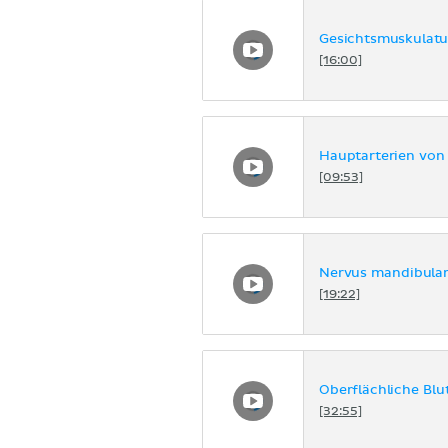
Gesichtsmuskulatu
[16:00]
Hauptarterien von
[09:53]
Nervus mandibular
[19:22]
Oberflächliche Bl
[32:55]