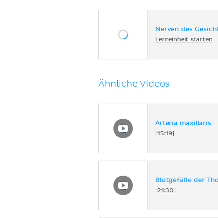
Nerven des Gesich
Lerneinheit starten
Ähnliche Videos
Arteria maxillaris
[15:19]
Blutgefäße der T
[21:30]