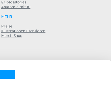
Erfolgsstories
Anatomie mit KI
MEHR
Preise
Illustrationen lizensieren
Merch Shop
KENHUB AUF...
pañol
Português
Français
русский
中文