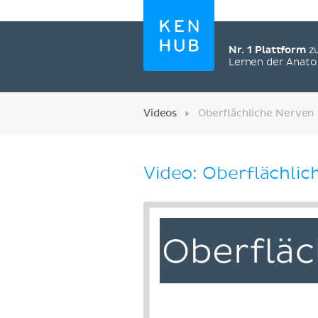
Nr. 1 Plattform
z
Lernen der Anat
Videos
Oberflächliche Nerven 
Video: Oberflächli