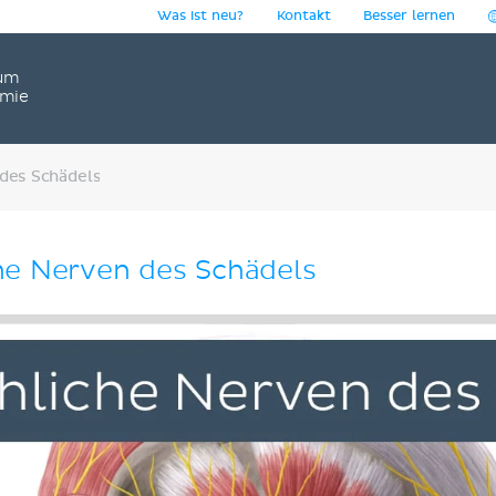
Was ist neu?
Kontakt
Besser lernen
um
omie
des Schädels
che Nerven des Schädels