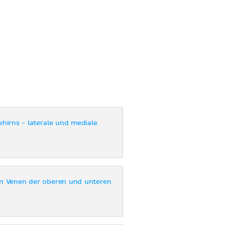
ehirns - laterale und mediale
en Venen der oberen und unteren