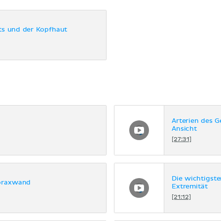
ts und der Kopfhaut
Arterien des G
Ansicht
[27:31]
Die wichtigst
horaxwand
Extremität
[21:12]