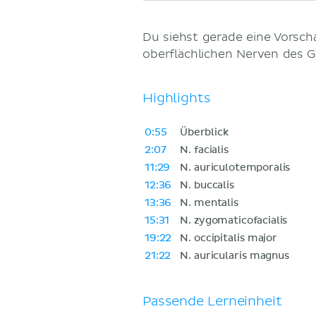
Du siehst gerade eine Vorsc
oberflächlichen Nerven des G
Highlights
0:55
Überblick
2:07
N. facialis
11:29
N. auriculotemporalis
12:36
N. buccalis
13:36
N. mentalis
15:31
N. zygomaticofacialis
19:22
N. occipitalis major
21:22
N. auricularis magnus
Passende Lerneinheit