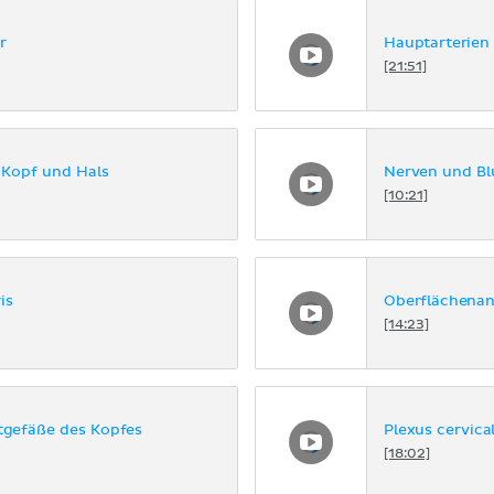
r
Hauptarterien
[21:51]
 Kopf und Hals
Nerven und Bl
[10:21]
is
Oberflächenan
[14:23]
utgefäße des Kopfes
Plexus cervical
[18:02]