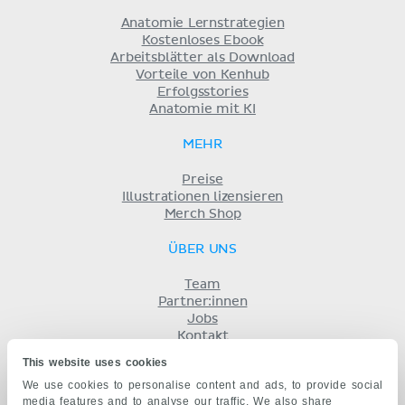
Anatomie Lernstrategien
Kostenloses Ebook
Arbeitsblätter als Download
Vorteile von Kenhub
Erfolgsstories
Anatomie mit KI
MEHR
Preise
Illustrationen lizensieren
Merch Shop
ÜBER UNS
Team
Partner:innen
Jobs
Kontakt
Impressum
This website uses cookies
Geschäftsbedingungen
We use cookies to personalise content and ads, to provide social
Datenschutz
media features and to analyse our traffic. We also share