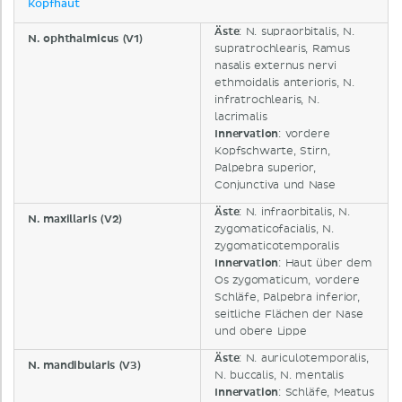
Kopfhaut
Äste
: N. supraorbitalis, N.
N. ophthalmicus (V1)
supratrochlearis, Ramus
nasalis externus nervi
ethmoidalis anterioris, N.
infratrochlearis, N.
lacrimalis
Innervation
: vordere
Kopfschwarte, Stirn,
Palpebra superior,
Conjunctiva und Nase
Äste
: N. infraorbitalis, N.
N. maxillaris (V2)
zygomaticofacialis, N.
zygomaticotemporalis
Innervation
: Haut über dem
Os zygomaticum, vordere
Schläfe, Palpebra inferior,
seitliche Flächen der Nase
und obere Lippe
Äste
: N. auriculotemporalis,
N. mandibularis (V3)
N. buccalis, N. mentalis
Innervation
: Schläfe, Meatus