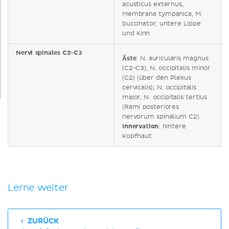
acusticus externus,
Membrana tympanica, M.
buccinator, untere Lippe
und Kinn
Nervi spinales C2-C3
Äste
: N. auricularis magnus
(C2-C3), N. occipitalis minor
(C2) (über den Plexus
cervicalis); N. occipitalis
major, N. occipitalis tertius
(Rami posteriores
nervorum spinalium C2)
Innervation
: hintere
Kopfhaut
Lerne weiter
ZURÜCK