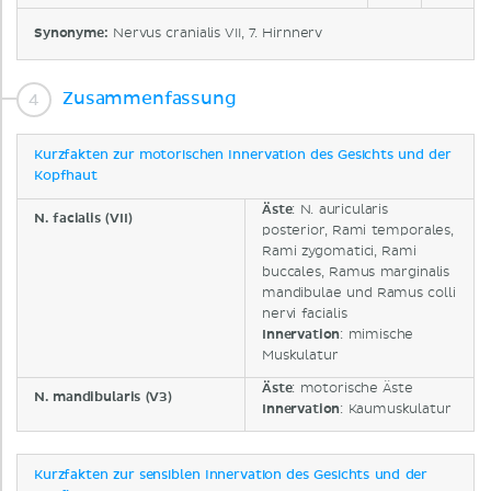
Synonyme:
Nervus cranialis VII, 7. Hirnnerv
Zusammenfassung
Kurzfakten zur motorischen Innervation des Gesichts und der
Kopfhaut
Äste
: N. auricularis
N. facialis (VII)
posterior, Rami temporales,
Rami zygomatici, Rami
buccales, Ramus marginalis
mandibulae und Ramus colli
nervi facialis
Innervation
: mimische
Muskulatur
Äste
: motorische Äste
N. mandibularis (V3)
Innervation
: Kaumuskulatur
Kurzfakten zur sensiblen Innervation des Gesichts und der