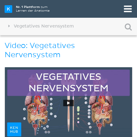
Nr. 1 Plattform
zum
Lernen der Anatomie
Vegetatives Nervensystem
Video: Vegetatives
Nervensystem