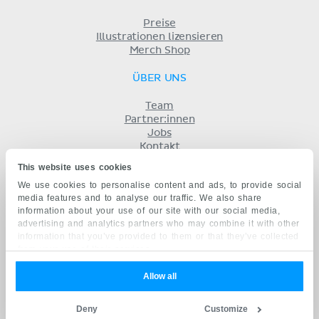
Preise
Illustrationen lizensieren
Merch Shop
ÜBER UNS
Team
Partner:innen
Jobs
Kontakt
Impressum
This website uses cookies
Geschäftsbedingungen
We use cookies to personalise content and ads, to provide social
Datenschutz
media features and to analyse our traffic. We also share
KENHUB AUF...
information about your use of our site with our social media,
advertising and analytics partners who may combine it with other
English
information that you’ve provided to them or that they’ve collected
Español
from your use of their services.
Português
Français
Allow all
русский
中文
Deny
Customize