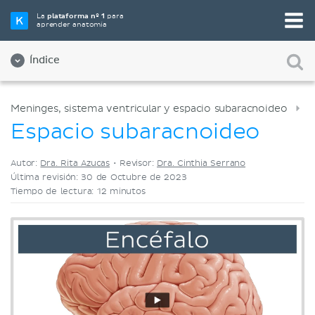
Elige tu herramienta de estudio favorita
La
plataforma nº 1
para
aprender anatomía
Videos
Cuestionarios
Ambos
Índice
Meninges, sistema ventricular y espacio subaracnoideo
Espacio subaracnoideo
Autor:
Dra. Rita Azucas
•
Revisor:
Dra. Cinthia Serrano
Última revisión: 30 de Octubre de 2023
Tiempo de lectura: 12 minutos