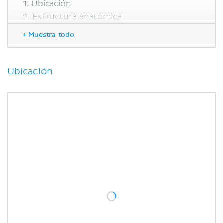
Ubicación
Estructura anatómica
Líquido cefalorraquídeo
+ Muestra todo
Trabéculas aracnoideas
Estructuras neurovasculares
Cisternas subaracnoideas
Ubicación
Cisterna cerebelobulbar posterior
Cisterna interpeduncular
Función
Correlaciones clínicas
Hemorragia subaracnoidea
Bibliografía