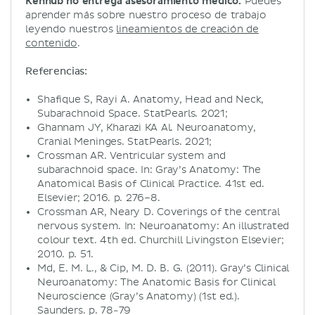
Kenhub no entrega asesoramiento médico.
Puedes
aprender más sobre nuestro proceso de trabajo
leyendo nuestros
lineamientos de creación de
contenido
.
Referencias:
Shafique S, Rayi A. Anatomy, Head and Neck,
Subarachnoid Space. StatPearls. 2021;
Ghannam JY, Kharazi KA Al. Neuroanatomy,
Cranial Meninges. StatPearls. 2021;
Crossman AR. Ventricular system and
subarachnoid space. In: Gray’s Anatomy: The
Anatomical Basis of Clinical Practice. 41st ed.
Elsevier; 2016. p. 276–8.
Crossman AR, Neary D. Coverings of the central
nervous system. In: Neuroanatomy: An illustrated
colour text. 4th ed. Churchill Livingston Elsevier;
2010. p. 51.
Md, E. M. L., & Cip, M. D. B. G. (2011). Gray’s Clinical
Neuroanatomy: The Anatomic Basis for Clinical
Neuroscience (Gray’s Anatomy) (1st ed.).
Saunders. p. 78-79