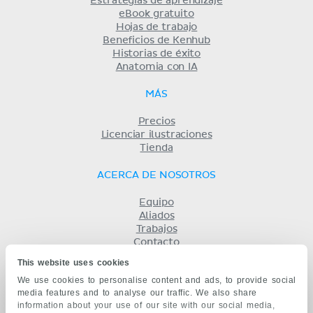
Estrategias de aprendizaje
eBook gratuito
Hojas de trabajo
Beneficios de Kenhub
Historias de éxito
Anatomia con IA
MÁS
Precios
Licenciar ilustraciones
Tienda
ACERCA DE NOSOTROS
Equipo
Aliados
Trabajos
Contacto
Compañía
This website uses cookies
Términos y condiciones
We use cookies to personalise content and ads, to provide social
Privacidad
media features and to analyse our traffic. We also share
KENHUB EN...
information about your use of our site with our social media,