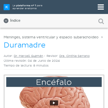
Elige tu herramienta de estudio favorita
La
plataforma nº 1
para
aprender anatomía
Videos
Cuestionarios
Ambos
Índice
Meninges, sistema ventricular y espacio subaracnoideo
Duramadre
Autor:
Dr. Marcell Guzmán
•
Revisor:
Dra. Cinthia Serrano
Última revisión: 04 de Junio de 2024
Tiempo de lectura: 8 minutos