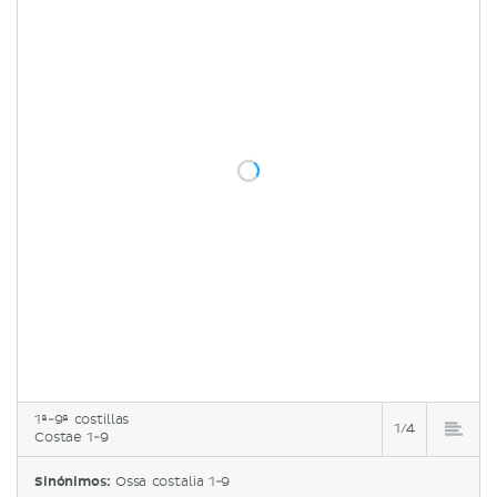
1ª-9ª costillas
1/4
Costae 1-9
Sinónimos:
Ossa costalia 1-9