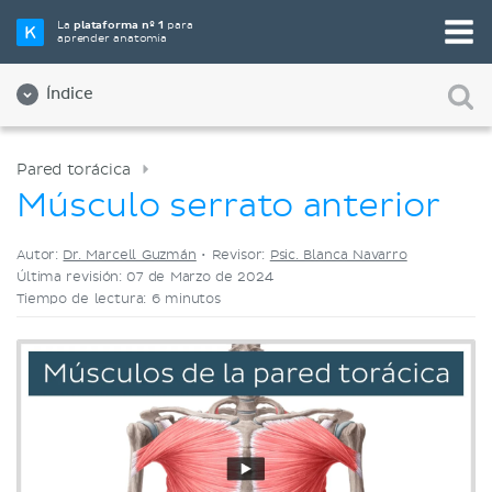
Elige tu herramienta de estudio favorita
La
plataforma nº 1
para
aprender anatomía
Videos
Cuestionarios
Ambos
Índice
Pared torácica
Músculo serrato anterior
Autor:
Dr. Marcell Guzmán
•
Revisor:
Psic. Blanca Navarro
Última revisión: 07 de Marzo de 2024
Tiempo de lectura: 6 minutos