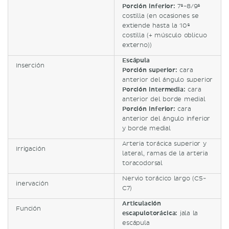
Porción inferior:
7ª-8/9ª
costilla (en ocasiones se
extiende hasta la 10ª
costilla (+ músculo oblicuo
externo))
Escápula
Inserción
Porción superior:
cara
anterior del ángulo superior
Porción intermedia:
cara
anterior del borde medial
Porción inferior:
cara
anterior del ángulo inferior
y borde medial
Arteria torácica superior y
Irrigación
lateral, ramas de la arteria
toracodorsal
Nervio torácico largo (C5-
inervación
C7)
Articulación
Función
escapulotorácica:
jala la
escápula