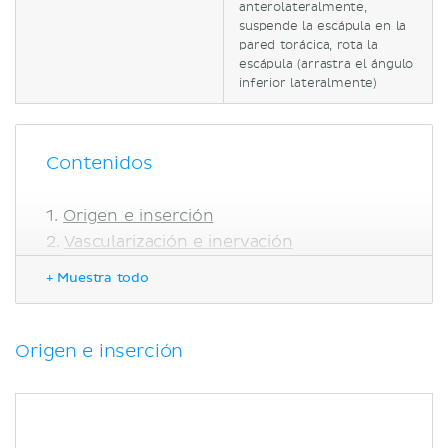
anterolateralmente,
suspende la escápula en la
pared torácica, rota la
escápula (arrastra el ángulo
inferior lateralmente)
Contenidos
Origen e inserción
Vascularización e inervación
Irrigación
+ Muestra todo
Inervación
Función
Correlaciones clínicas
Origen e inserción
Bibliografía