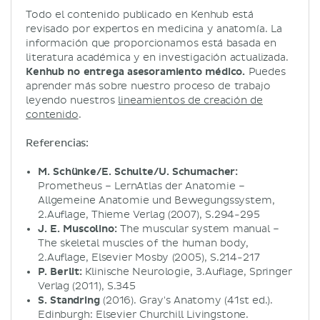
Todo el contenido publicado en Kenhub está
revisado por expertos en medicina y anatomía. La
información que proporcionamos está basada en
literatura académica y en investigación actualizada.
Kenhub no entrega asesoramiento médico.
Puedes
aprender más sobre nuestro proceso de trabajo
leyendo nuestros
lineamientos de creación de
contenido
.
Referencias:
M. Schünke/E. Schulte/U. Schumacher:
Prometheus – LernAtlas der Anatomie –
Allgemeine Anatomie und Bewegungssystem,
2.Auflage, Thieme Verlag (2007), S.294-295
J. E. Muscolino:
The muscular system manual –
The skeletal muscles of the human body,
2.Auflage, Elsevier Mosby (2005), S.214-217
P. Berlit:
Klinische Neurologie, 3.Auflage, Springer
Verlag (2011), S.345
S. Standring
(2016). Gray's Anatomy (41st ed.).
Edinburgh: Elsevier Churchill Livingstone.