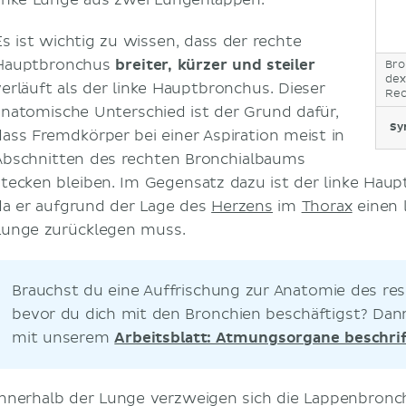
linke Lunge aus zwei Lungenlappen.
Es ist wichtig zu wissen, dass der rechte
Hauptbronchus
breiter, kürzer und steiler
Bro
dex
verläuft als der linke Hauptbronchus. Dieser
Rec
anatomische Unterschied ist der Grund dafür,
Sy
dass Fremdkörper bei einer Aspiration meist in
Abschnitten des rechten Bronchialbaums
stecken bleiben. Im Gegensatz dazu ist der linke Haup
da er aufgrund der Lage des
Herzens
im
Thorax
einen 
Lunge zurücklegen muss.
Brauchst du eine Auffrischung zur Anatomie des res
bevor du dich mit den Bronchien beschäftigst? Da
mit unserem
Arbeitsblatt: Atmungsorgane beschri
Innerhalb der Lunge verzweigen sich die Lappenbronch