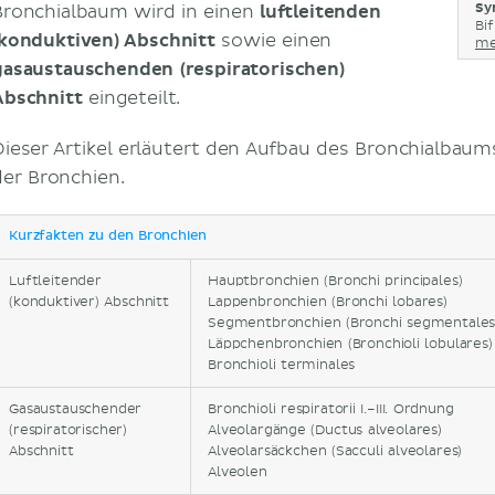
Sy
Bronchialbaum wird in einen
luftleitenden
Bi
(konduktiven) Abschnitt
sowie einen
meh
gasaustauschenden (respiratorischen)
Abschnitt
eingeteilt.
Dieser Artikel erläutert den Aufbau des Bronchialbaum
der Bronchien.
Kurzfakten zu den Bronchien
Luftleitender
Hauptbronchien (Bronchi principales)
(konduktiver) Abschnitt
Lappenbronchien (Bronchi lobares)
Segmentbronchien (Bronchi segmentales
Läppchenbronchien (Bronchioli lobulares)
Bronchioli terminales
Gasaustauschender
Bronchioli respiratorii I.–III. Ordnung
(respiratorischer)
Alveolargänge (Ductus alveolares)
Abschnitt
Alveolarsäckchen (Sacculi alveolares)
Alveolen