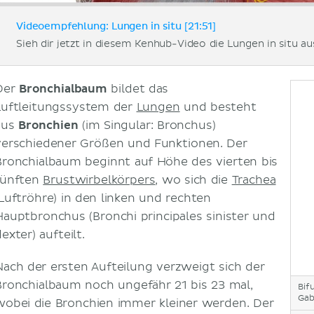
Videoempfehlung: Lungen in situ [21:51]
Sieh dir jetzt in diesem Kenhub-Video die Lungen in situ au
Der
Bronchialbaum
bildet das
Luftleitungssystem der
Lungen
und besteht
aus
Bronchien
(im Singular: Bronchus)
verschiedener Größen und Funktionen. Der
Bronchialbaum beginnt auf Höhe des vierten bis
fünften
Brustwirbelkörpers
, wo sich die
Trachea
(Luftröhre) in den linken und rechten
Hauptbronchus (Bronchi principales sinister und
exter) aufteilt.
Nach der ersten Aufteilung verzweigt sich der
Bronchialbaum noch ungefähr 21 bis 23 mal,
Bif
Gab
wobei die Bronchien immer kleiner werden. Der