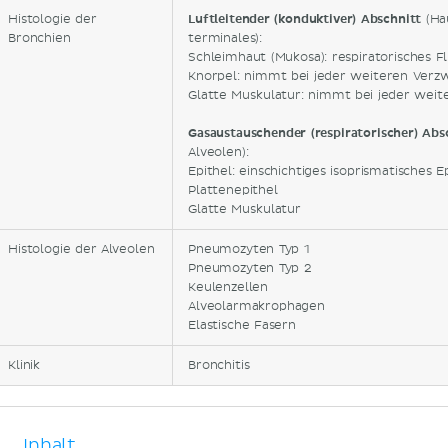
Histologie der
Luftleitender (konduktiver) Abschnitt
(Hau
Bronchien
terminales):
Schleimhaut (Mukosa): respiratorisches 
Knorpel: nimmt bei jeder weiteren Verz
Glatte Muskulatur: nimmt bei jeder wei
Gasaustauschender (respiratorischer) Ab
Alveolen):
Epithel: einschichtiges isoprismatisches Ep
Plattenepithel
Glatte Muskulatur
Histologie der Alveolen
Pneumozyten Typ 1
Pneumozyten Typ 2
Keulenzellen
Alveolarmakrophagen
Elastische Fasern
Klinik
Bronchitis
Inhalt