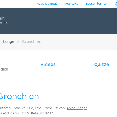
Was ist neu?
Kontakt
Besser lernen
um
omie
Lunge
Bronchien
Videos
Quizze
 dich
Bronchien
utor:in: Heidi Zhu Ge, BSc •
Geprüft von:
Anina Rieger
uletzt geprüft: 10. Februar 2025