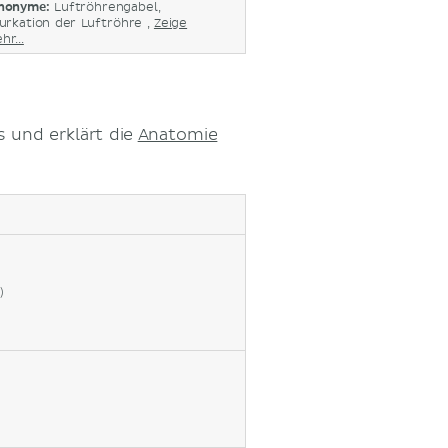
nonyme:
Luftröhrengabel,
furkation der Luftröhre ,
Zeige
r...
s und erklärt die
Anatomie
)