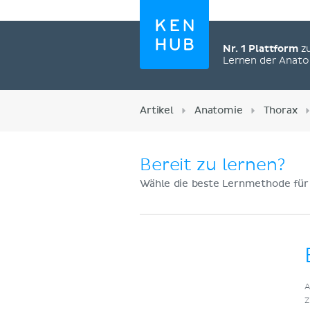
Nr. 1 Plattform
z
Lernen der Anat
Artikel
Anatomie
Thorax
Bereit zu lernen?
Wähle die beste Lernmethode für
Jetzt registrieren
A
Z