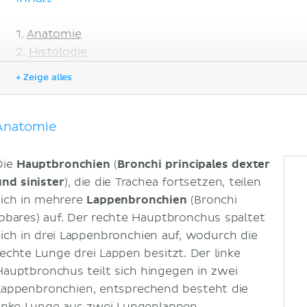
Anatomie
Histologie
Funktion
+ Zeige alles
Klinik
Literaturquellen
Anatomie
Die
Hauptbronchien
(
Bronchi principales dexter
und sinister
), die die Trachea fortsetzen, teilen
sich in mehrere
Lappenbronchien
(Bronchi
lobares) auf. Der rechte Hauptbronchus spaltet
sich in drei Lappenbronchien auf, wodurch die
rechte Lunge drei Lappen besitzt. Der linke
Hauptbronchus teilt sich hingegen in zwei
Lappenbronchien, entsprechend besteht die