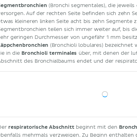
Segmentbronchien
(Bronchi segmentales), die jeweil
versorgen. Auf der rechten Seite befinden sich zehn 
etwas kleineren linken Seite acht bis zehn Segmente z
Segmentbronchien teilen sich immer weiter auf, bis d
sehr geringen Durchmesser von ungefähr 1 mm besitz
Läppchenbronchien
(Bronchioli lobulares) bezeichnet
ie in die
Bronchioli terminales
über, mit denen der luf
Abschnitt des Bronchialbaums endet und der respirato
Der
respiratorische Abschnitt
beginnt mit den
Bronchi
ebenfalls mehrmals verzweigen. Zu Beginn enthalten die