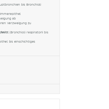
ptbronchien bis Bronchioli
Flimmerepithel
weigung ab
teren Verzweigung zu
schnitt
(Bronchioli respiratorii bis
ithel bis einschichtiges