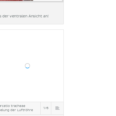
s der ventralen Ansicht an!
urcatio tracheae
1/6
elung der Luftröhre