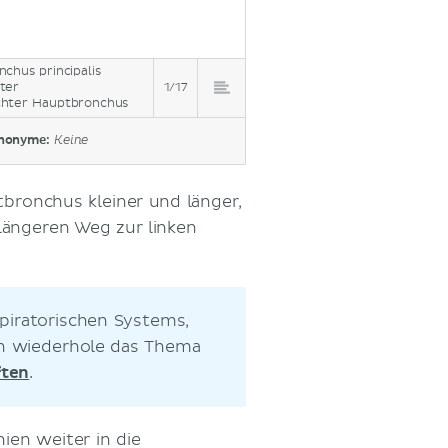
nchus principalis
ter
1/17
hter Hauptbronchus
nonyme:
Keine
tbronchus kleiner und länger,
längeren Weg zur linken
piratorischen Systems,
nn wiederhole das Thema
ften
.
ien weiter in die