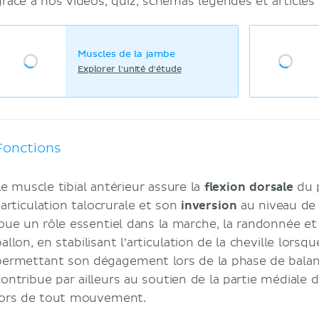
grâce à nos vidéos, quiz, schémas légendés et articles 
Muscles de la jambe
Explorer l'unité d'étude
Fonctions
Le muscle tibial antérieur assure la
flexion dorsale
du 
’articulation talocrurale et son
inversion
au niveau de l
joue un rôle essentiel dans la marche, la randonnée et
allon, en stabilisant l’articulation de la cheville lorsq
permettant son dégagement lors de la phase de balan
contribue par ailleurs au soutien de la partie médiale d
lors de tout mouvement.