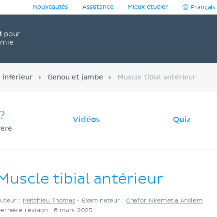
Nouveautés
Assistance
Mieux étudier
Français
1
pour
omie
inférieur
Genou et jambe
Muscle tibial antérieur
?
Vidéos
Quiz
féré
Muscle tibial antérieur
uteur :
Matthieu Thomas
•
Examinateur :
Chafor Nkemetia Anslem
ernière révision : 6 mars 2025