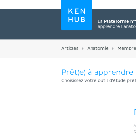
La
Plateforme n°
apprendre l’anat
Articles
Anatomie
Membre 
Prêt(e) à apprendre 
Choisissez votre outil d'étude pré
Créez un compte
A
maintenant
D