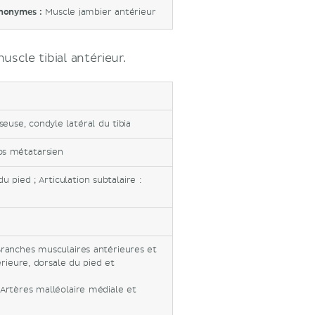
nonymes :
Muscle jambier antérieur
scle tibial antérieur.
euse, condyle latéral du tibia
os métatarsien
u pied ; Articulation subtalaire :
 Branches musculaires antérieures et
érieure, dorsale du pied et
: Artères malléolaire médiale et