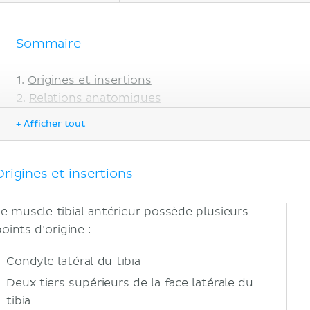
Sommaire
Origines et insertions
Relations anatomiques
Fonctions
+ Afficher tout
Innervation et vascularisation
Innervation
Vascularisation
Origines et insertions
Notes cliniques
Syndrome de stress tibial antérieur (Périost
Le muscle tibial antérieur possède plusieurs
Sources
oints d’origine :
Condyle latéral du tibia
Deux tiers supérieurs de la face latérale du
tibia