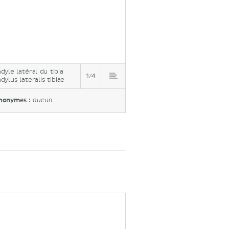
dyle latéral du tibia
1/4
dylus lateralis tibiae
nonymes :
aucun