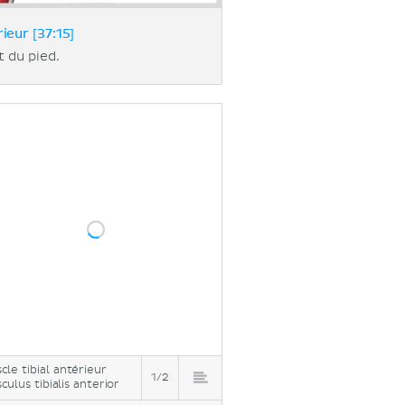
eur [37:15]
t du pied.
cle tibial antérieur
1/2
culus tibialis anterior