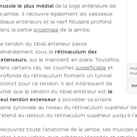
muscle le plus médial
de la loge antérieure de
la jambe. Il recouvre également les vaisseaux
ibiaux antérieurs et le nerf fibulaire profond
dans la partie
proximale
de la jambe.
Le tendon du tibial antérieur passe
généralement sous le
rétinaculum des
extenseurs
, qui le maintient en place. Toutefois,
dans certains cas, les couches
superficielle
et
Mus
Mus
profonde du rétinaculum forment un tunnel
distinct pour ce tendon. Il est intéressant de
Sy
noter que le tendon du tibial antérieur est
le
seul tendon extenseur
à posséder sa propre
gaine synoviale au niveau du rétinaculum supérieur de
s’étend au-dessus du rétinaculum supérieur jusqu’à l’ar
Découvrez toute l’anatomie de la jambe, ses muscles e