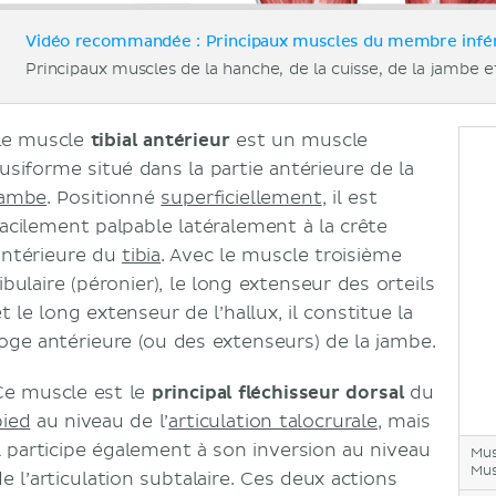
Vidéo recommandée : Principaux muscles du membre inféri
Principaux muscles de la hanche, de la cuisse, de la jambe e
Le muscle
tibial antérieur
est un muscle
fusiforme situé dans la partie antérieure de la
jambe
. Positionné
superficiellement
, il est
facilement palpable latéralement à la crête
antérieure du
tibia
. Avec le muscle troisième
ibulaire (péronier), le long extenseur des orteils
t le long extenseur de l’hallux, il constitue la
loge antérieure (ou des extenseurs) de la jambe.
Ce muscle est le
principal fléchisseur dorsal
du
pied
au niveau de l’
articulation talocrurale
, mais
il participe également à son inversion au niveau
Mus
Mus
e l’articulation subtalaire. Ces deux actions