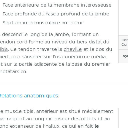
Face antérieure de la membrane interosseuse
Face profonde du
fascia
profond de la jambe
Septum intermusculaire antérieur
Il descend le long de la jambe, formant un
Con
tendon
cordiforme au niveau du tiers
distal
du
Con
ibia
. Ce tendon traverse la
cheville
et le dos du
pied pour s’insérer sur l’os cunéiforme médial
Sy
et sur la partie adjacente de la base du premier
métatarsien.
Relations anatomiques
Le muscle tibial antérieur est situé médialement
par rapport au long extenseur des orteils et au
long extenseur de l’hallux, ce qui en fait
le