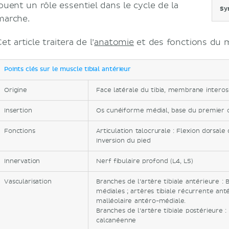
jouent un rôle essentiel dans le cycle de la
Sy
marche.
et article traitera de l’
anatomie
et des fonctions du mu
Points clés sur le muscle tibial antérieur
Origine
Face latérale du tibia, membrane inteross
Insertion
Os cunéiforme médial, base du premier 
Fonctions
Articulation talocrurale : Flexion dorsale d
Inversion du pied
Innervation
Nerf fibulaire profond (L4, L5)
Vascularisation
Branches de l’artère tibiale antérieure :
médiales ; artères tibiale récurrente ant
malléolaire antéro-médiale.
Branches de l’artère tibiale postérieure 
calcanéenne