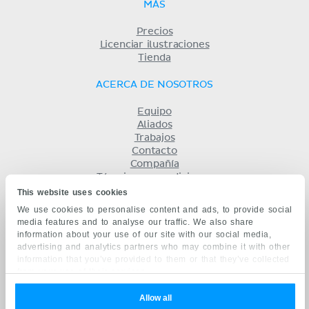
MÁS
Precios
Licenciar ilustraciones
Tienda
ACERCA DE NOSOTROS
Equipo
Aliados
Trabajos
Contacto
Compañía
Términos y condiciones
Privacidad
This website uses cookies
KENHUB EN...
We use cookies to personalise content and ads, to provide social
media features and to analyse our traffic. We also share
English
information about your use of our site with our social media,
Deutsch
advertising and analytics partners who may combine it with other
Português
information that you’ve provided to them or that they’ve collected
Français
from your use of their services.
русский
中文
Allow all