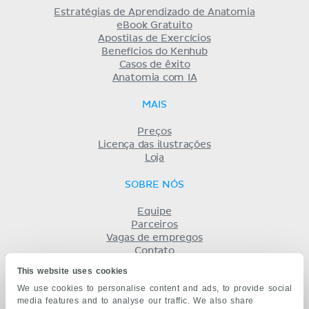
Estratégias de Aprendizado de Anatomia
eBook Gratuito
Apostilas de Exercícios
Benefícios do Kenhub
Casos de êxito
Anatomia com IA
MAIS
Preços
Licença das ilustrações
Loja
SOBRE NÓS
Equipe
Parceiros
Vagas de empregos
Contato
Registro
This website uses cookies
Termos
We use cookies to personalise content and ads, to provide social
Privacidade
media features and to analyse our traffic. We also share
KENHUB EM...