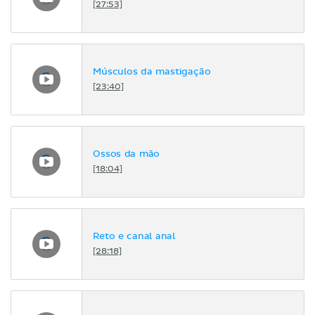
[27:53]
Músculos da mastigação
[23:40]
Ossos da mão
[18:04]
Reto e canal anal
[28:18]