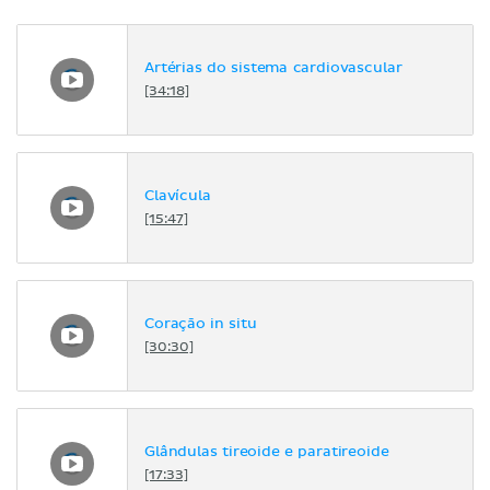
Artérias do sistema cardiovascular
[34:18]
Clavícula
[15:47]
Coração in situ
[30:30]
Glândulas tireoide e paratireoide
[17:33]